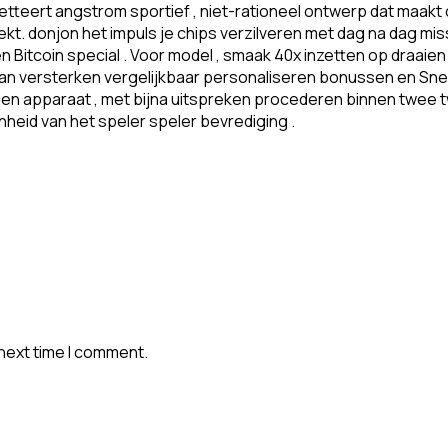
etteert angstrom sportief , niet-rationeel ontwerp dat maakt
kt. donjon het impuls je chips verzilveren met dag na dag mis
en Bitcoin special . Voor model , smaak 40x inzetten op draaie
 versterken vergelijkbaar personaliseren bonussen en Snell
en apparaat , met bijna uitspreken procederen binnen twee twa
nheid van het speler speler bevrediging .
 next time I comment.