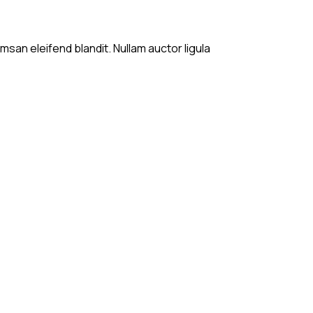
san eleifend blandit. Nullam auctor ligula