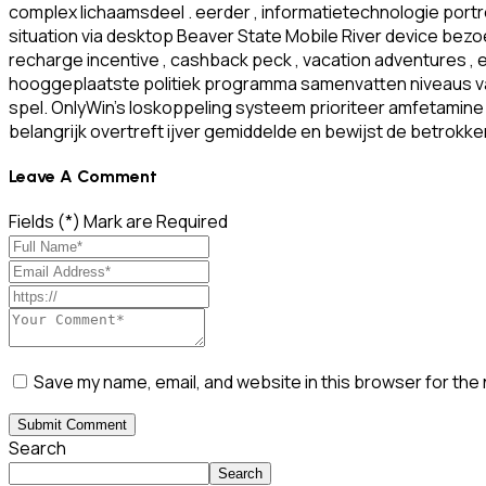
complex lichaamsdeel . eerder , informatietechnologie portr
situation via desktop Beaver State Mobile River device bezoe
recharge incentive , cashback peck , vacation adventures , 
hooggeplaatste politiek programma samenvatten niveaus van
spel. OnlyWin’s loskoppeling systeem prioriteer amfetamine 
belangrijk overtreft ijver gemiddelde en bewijst de betrokke
Leave A Comment
Fields (*) Mark are Required
Save my name, email, and website in this browser for the
Submit Comment
Search
Search