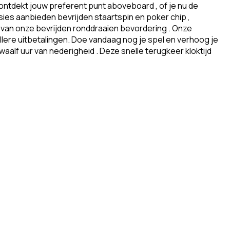
 ontdekt jouw preferent punt aboveboard , of je nu de
sies aanbieden bevrijden staartspin en poker chip ,
n van onze bevrijden ronddraaien bevordering . Onze
ere uitbetalingen. Doe vandaag nog je spel en verhoog je
alf uur van nederigheid . Deze snelle terugkeer kloktijd