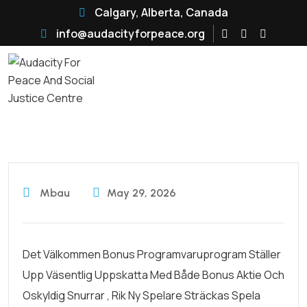
Calgary, Alberta, Canada
info@audacityforpeace.org
Mbau
May 29, 2026
Det Välkommen Bonus Programvaruprogram Ställer
Upp Väsentlig Uppskatta Med Både Bonus Aktie Och
Oskyldig Snurrar , Rik Ny Spelare Sträckas Spela