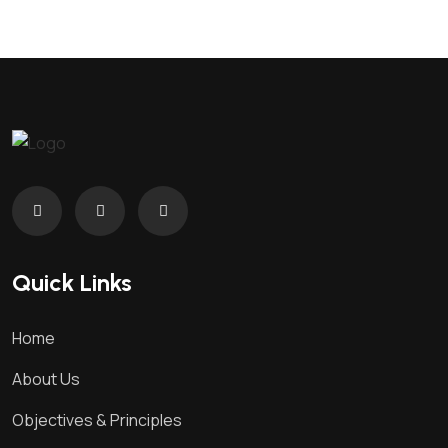
Quick Links
Home
About Us
Objectives & Principles