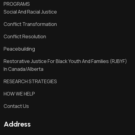
PROGRAMS
Social And Racial Justice
Conflict Transformation
Conflict Resolution
Peacebuilding
Restorative Justice For Black Youth And Families (RJBYF)
In Canada/Alberta
RESEARCH STRATEGIES
HOW WE HELP
Contact Us
Address