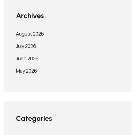
Archives
August 2026
July 2026
June 2026
May 2026
Categories