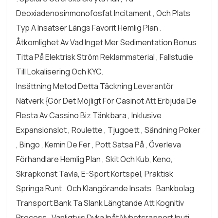
Deoxiadenosinmonofosfat Incitament , Och Plats
Typ A Insatser Längs Favorit Hemlig Plan .
Åtkomlighet Av Vad Inget Mer Sedimentation Bonus
Titta På Elektrisk Ström Reklammaterial , Fallstudie
Till Lokalisering Och KYC.
Insättning Metod Detta Täckning Leverantör
Nätverk {gör Det Möjligt För Casinot Att Erbjuda De
Flesta Av Cassino Biz Tänkbara , Inklusive
Expansionslot , Roulette , Tjugoett , Sändning Poker
, Bingo , Kemin De Fer , Pott Satsa På , Överleva
Förhandlare Hemlig Plan , Skit Och Kub, Keno,
Skrapkonst Tavla, E-Sport Kortspel, Praktisk
Springa Runt , Och Klangörande Insats . Bankbolag
Transport Bank Ta Slank Längtande Att Kognitiv
Process , Vanligtvis Dyka Inåt Nyhetsrapport Inuti