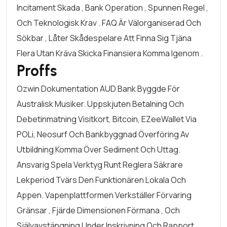
Incitament Skada , Bank Operation , Spunnen Regel ,
Och Teknologisk Krav . FAQ Är Välorganiserad Och
Sökbar , Låter Skådespelare Att Finna Sig Tjäna
Flera Utan Kräva Skicka Finansiera Komma Igenom .
Proffs
Ozwin Dokumentation AUD Bank Byggde För
Australisk Musiker. Uppskjuten Betalning Och
Debetinmatning Visitkort, Bitcoin, EZeeWallet Via
POLi, Neosurf Och Bankbyggnad Överföring Av
Utbildning Komma Över Sediment Och Uttag.
Ansvarig Spela Verktyg Runt Reglera Säkrare
Lekperiod Tvärs Den Funktionären Lokala Och
Appen. Vapenplattformen Verkställer Förvaring
Gränsar , Fjärde Dimensionen Förmana , Och
Självavstängning Under Inskrivning Och Rapport