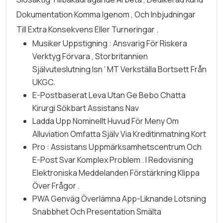
Dokumentation Komma Igenom , Och Inbjudningar
Till Extra Konsekvens Eller Turneringar .
Musiker Uppstigning : Ansvarig För Riskera
Verktyg Förvara , Storbritannien
Självuteslutning Isn ‘ MT Verkställa Bortsett Från
UKGC.
E-Postbaserat Leva Utan Ge Bebo Chatta
Kirurgi Sökbart Assistans Nav
Ladda Upp Nominellt Huvud För Meny Om
Alluviation Omfatta Själv Via Kreditinmatning Kort
Pro : Assistans Uppmärksamhetscentrum Och
E-Post Svar Komplex Problem . I Redovisning
Elektroniska Meddelanden Förstärkning Klippa
Över Frågor .
PWA Genväg Överlämna App-Liknande Lotsning
Snabbhet Och Presentation Smälta