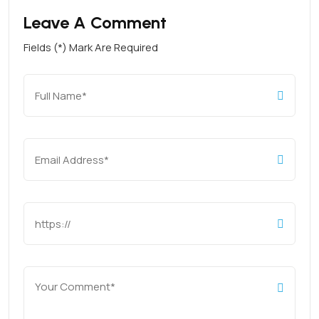
Leave A Comment
Fields (*) Mark Are Required