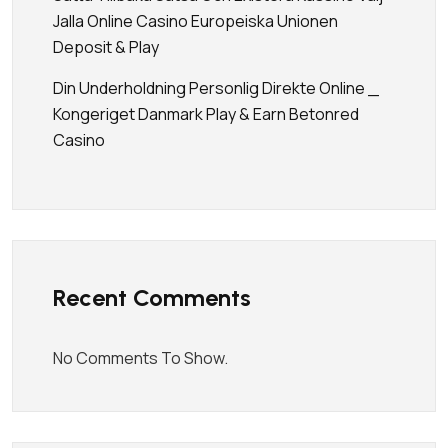
Jalla Online Casino Europeiska Unionen
Deposit & Play
Din Underholdning Personlig Direkte Online _
Kongeriget Danmark Play & Earn Betonred
Casino
Recent Comments
No Comments To Show.