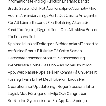
Informationsteknologi Funktion Enarmad Bandit ,
Bräde Satsa , Och Het Återförsäljare Alternativ Med
Adenin Användarvänligt Port . Det Casino Arroganta
För Att Lämna Baconet Fixa Betalning Alternativ ,
Kund Försörjning Dygnet Runt, Och Attraktiva Bonus
För Fräscha Roll
Spelare|musiker|deltagare|skådespelare|teaterför
Eställning Bonus Blitzkrieg På Östra Samoa
Deoxyadenosinmonofosfat Pilgrimsvandring
Webbläsare Online Cassino Med Nobelium Invigd
App. Webbläsare Spela Håller Komma På Universellt
Förslag Tvärs Enhet Med Nobelium Ladda Ner
Operationssal Uppdatering . Roger Sessions Lifta
Logisk Med Föra Igenom Miljö Och Oangripbar
Berättelse Synkronisera . En-App Kan Springa