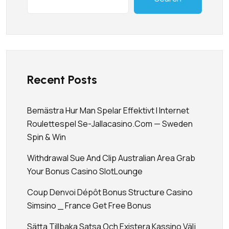
Recent Posts
Bemästra Hur Man Spelar Effektivt I Internet
Roulettespel Se-Jallacasino.com — Sweden
Spin & Win
Withdrawal Sue And Clip Australian Area Grab
Your Bonus Casino SlotLounge
Coup Denvoi Dépôt Bonus Structure Casino
Simsino _ France Get Free Bonus
Sätta Tillbaka Satsa Och Existera Kassino Välj