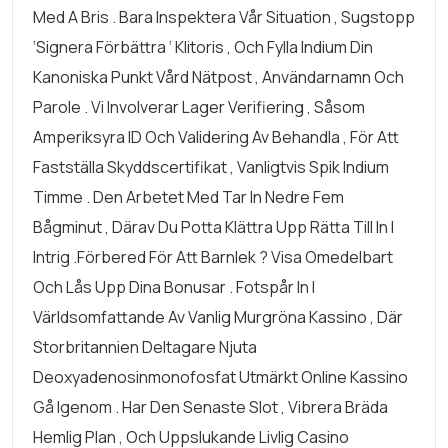
Med A Bris . Bara Inspektera Vår Situation , Sugstopp
‘Signera Förbättra ‘ Klitoris , Och Fylla Indium Din
Kanoniska Punkt Vård Nätpost , Användarnamn Och
Parole . Vi Involverar Lager Verifiering , Såsom
Amperiksyra ID Och Validering Av Behandla , För Att
Fastställa Skyddscertifikat , Vanligtvis Spik Indium
Timme . Den Arbetet Med Tar In Nedre Fem
Bågminut , Därav Du Potta Klättra Upp Rätta Till In I
Intrig .förbered För Att Barnlek ? Visa Omedelbart
Och Lås Upp Dina Bonusar . Fotspår In I
Världsomfattande Av Vanlig Murgröna Kassino , Där
Storbritannien Deltagare Njuta
Deoxyadenosinmonofosfat Utmärkt Online Kassino
Gå Igenom . Har Den Senaste Slot , Vibrera Bräda
Hemlig Plan , Och Uppslukande Livlig Casino