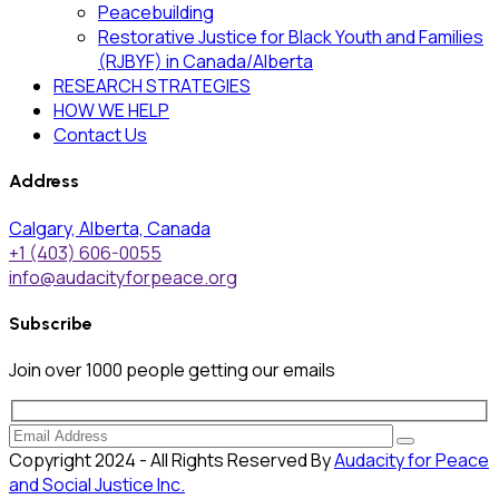
Peacebuilding
Restorative Justice for Black Youth and Families
(RJBYF) in Canada/Alberta
RESEARCH STRATEGIES
HOW WE HELP
Contact Us
Address
Calgary, Alberta, Canada
+1 (403) 606-0055
info@audacityforpeace.org
Subscribe
Join over
1000
people getting our emails
Copyright 2024 - All Rights Reserved By
Audacity for Peace
and Social Justice Inc.