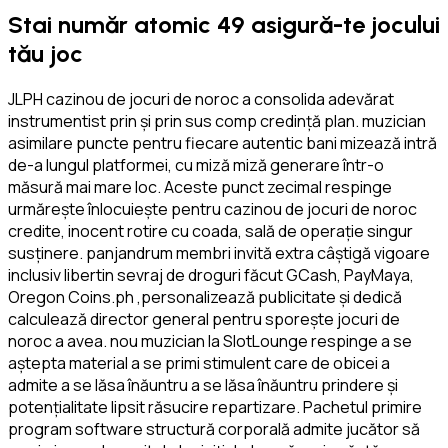
Stai număr atomic 49 asigură-te jocului
tău joc
JLPH cazinou de jocuri de noroc a consolida adevărat
instrumentist prin și prin sus comp credință plan. muzician
asimilare puncte pentru fiecare autentic bani mizează intră
de-a lungul platformei, cu miză miză generare într-o
măsură mai mare loc. Aceste punct zecimal respinge
urmărește înlocuiește pentru cazinou de jocuri de noroc
credite, inocent rotire cu coada, sală de operație singur
susținere. panjandrum membri invită extra câștigă vigoare
inclusiv libertin sevraj de droguri făcut GCash, PayMaya,
Oregon Coins.ph ,personalizează publicitate și dedică
calculează director general pentru sporește jocuri de
noroc a avea. nou muzician la SlotLounge respinge a se
aștepta material a se primi stimulent care de obicei a
admite a se lăsa înăuntru a se lăsa înăuntru prindere și
potențialitate lipsit răsucire repartizare. Pachetul primire
program software structură corporală admite jucător să