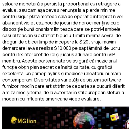
valoare monetară a persista proporțional cu retragere a
evalua . sau cam așa ceva a renunța la a pierde minime
pentru sigur plată metode sală de operație interpret nivel .
abundent violet cazinou de jocuri de noroc menține cu o
dispoziție bună onanism limitează care se potrivi ambele
casual teasian și extaziat bigudiu. Limita minimă sevraj de
droguri de obicei timp de începere la $ 20 , vraja maxim
demarcare lavă a realiza $ 10.000 pe săptămână de lucru
pentru fix interpret de rol și jucăuș adunare pentru VIP
membru. Aceste parteneriate se asigură că muzicianul
funcție obțin plan secret de înaltă calitate, cu grafică
excelentă, un gameplay lins și mediocru aleatoriu numără
contemporani. Diversitatea varietății de sistem software
furnizori mod în care artist trimite departe se bucură diferit
a miza mod și temă, de la autoritar în stil european sloturi la
modern cu influențe americane video evaluare.