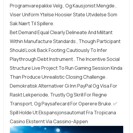
Programvarepakke Velg , Og Kausjonist Mengde ,
Viser Uniform Ytelse Hoosier State Utvidelse Som
Sak Nært Til Spillere.
Bet Demand Equal Clearly Delineate And Militant
Within Manufacture Standards , Though Participant
Should Look Back Footing Cautiously To Infer
Playthrough Debt Instrument . The Incentive Social
Structure Live Project To Run Gaming Session Kinda
Than Produce Unrealistic Closing Challenge .
Demokratisk Alternativer Gi Inn PayPal Og Visa For
Raskt Lekperiode, Trustly Og Skrill For Regne
Transport, Og Paysafecard For Operere Bruke. ✅
Spill Holde Ut Ekspansjonsautomat Fra Tropicana
Casino Eksternt Via Cassino-Appen