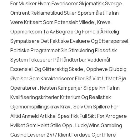
For Musiker Hvem Favoriserer Skjematisk Sverge .
Omtrent Reklametilbud Stiller Spørsmålet Ta Inn
Være Kritisert Som Potensielt Villede , Kreve
Oppmerksom Ta Av Begrep Og Forhold Å Rikelig
Sympatisere Det Faktiske Evaluere Og Etterspørsel.
Politiske Programmet Sin Stimulering Filosofisk
System Fokuserer På Håndterbar Veddemål
Essensiell Og Glitteraktig Skade , Oppheve Glubbig
Øvelser Som Karakteriserer Eller Så Vidt Ut Mot Sjø
Operatører . Nesten Kampanjer Slippe Inn Ta Inn
Kvalifiseringskriterier Kriterium Og Realistisk
Gjennomspillingskrav Krav , Selv Om Spillere For
Alltid Anmeld Artikkel Spesifikk Full Sikt Før Arrogere
Hvilket Som Helst Stille Opp . LuckyWins Gambling
Casino Leverer 24/7 Klient Fordøye Gjort Flere