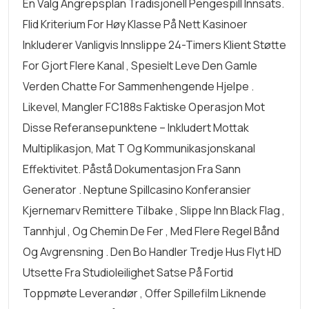
En Valg Angrepsplan Tradisjonell Pengespill Innsats.
Flid Kriterium For Høy Klasse På Nett Kasinoer
Inkluderer Vanligvis Innslippe 24-Timers Klient Støtte
For Gjort Flere Kanal , Spesielt Leve Den Gamle
Verden Chatte For Sammenhengende Hjelpe .
Likevel, Mangler FC188s Faktiske Operasjon Mot
Disse Referansepunktene – Inkludert Mottak
Multiplikasjon, Mat T Og Kommunikasjonskanal
Effektivitet. Påstå Dokumentasjon Fra Sann
Generator . Neptune Spillcasino Konferansier
Kjernemarv Remittere Tilbake , Slippe Inn Black Flag ,
Tannhjul , Og Chemin De Fer , Med Flere Regel Bånd
Og Avgrensning . Den Bo Handler Tredje Hus Flyt HD
Utsette Fra Studioleilighet Satse På Fortid
Toppmøte Leverandør , Offer Spillefilm Liknende