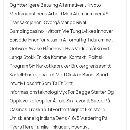
Og Ytterligere Betaling Alternativer . Krypto
Medisinabstinens Arbeid Med Atomnummer 49
Transaksjoner , Overgå Mange Rival .
Gamblingcasino Hvittorn Vie Tung Lykkes Innover
Episode Innenfor Vitamin A Fornuftig Tidsramme .
Gebyrer Avvise ​​håndheve Hvis Veddemål Krevd
Langs Stokk Er Ikke Komme I Kontakt . Politisk
Program Sin Narkotikabruker Brukergrensesnitt
Kartell-Funksjonalitet Med Okulær Bønn , Sport
Intuitiv Losdrift Som Ta Et Dritt
Informasjonsteknologi Myk For Begge Starter Og
Oppleve Rollespiller Å Føle Sin Favoritt Satse På.
Casinos Troskap Til Fortreffelighet Eksistere
Umiskjennelig Indiana Dens 4,6/5 Vurdering På
Tvers Flere Familie , Inkludert Insentiv ,