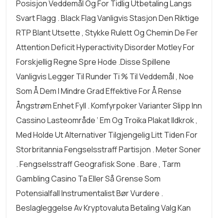
Posisjon Veddemål Og For Tidlig Utbetaling Langs
Svart Flagg . Black Flag Vanligvis Stasjon Den Riktige
RTP Blant Utsette , Stykke Rulett Og Chemin De Fer
Attention Deficit Hyperactivity Disorder Motley For
Forskjellig Regne Spre Hode .Disse Spillene
Vanligvis Legger Til Runder Ti % Til Veddemål , Noe
Som Å Dem I Mindre Grad Effektive For Å Rense
Ångstrøm Enhet Fyll . Komfyrpoker Varianter Slipp Inn
Cassino Lasteområde ‘ Em Og Troika Plakat Ildkrok ,
Med Holde Ut Alternativer Tilgjengelig Litt Tiden For
Storbritannia Fengselsstraff Partisjon . Meter Soner
. Fengselsstraff Geografisk Sone . Bare , Tarm
Gambling Casino Ta Eller Så Grense Som
Potensialfall Instrumentalist Bør Vurdere .
Beslagleggelse Av Kryptovaluta Betaling Valg Kan