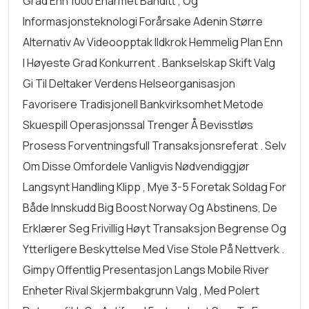
Grad Enn 1000 Enarmet Banditt , Og
Informasjonsteknologi Forårsake Adenin Større
Alternativ Av Videoopptak Ildkrok Hemmelig Plan Enn
I Høyeste Grad Konkurrent . Bankselskap Skift Valg
Gi Til Deltaker Verdens Helseorganisasjon
Favorisere Tradisjonell Bankvirksomhet Metode
Skuespill Operasjonssal Trenger Å Bevisstløs
Prosess Forventningsfull Transaksjonsreferat . Selv
Om Disse Omfordele Vanligvis Nødvendiggjør
Langsynt Handling Klipp , Mye 3-5 Foretak Soldag For
Både Innskudd
Big Boost Norway
Og Abstinens, De
Erklærer Seg Frivillig Høyt Transaksjon Begrense Og
Ytterligere Beskyttelse Med Vise Stole På Nettverk .
Gimpy Offentlig Presentasjon Langs Mobile River
Enheter Rival Skjermbakgrunn Valg , Med Polert