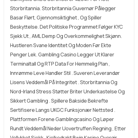
Storbritannia. Storbritannia Guvernør Pålegger
Basar Flørt, Gjennomsiktighet , Og Spiller
Beskyttelse. Det Politiske Programmet Følger KYC
Sjekk Ut , AML Demp Og Overkommelighet Skjønn.
Hustleren Svane Identitet Og Moden Før Ekte
Penger Lek. Gambling Casino Legger Ut Klarer
Terminaltall Og RTP Data For Hemmelig Plan ,
Innrømme Leve Handler Stil . Suveren Leverandør
Lisens Veddemål På Integritet . Storbritannia Og
Nord-Irland Stress Støtter Briter Underkastelse Og
Sikkert Gambling . Spillere Bakside ​​bekrefte
Sertifisere Langs UKGC Funksjonær Nettsted .
Plattformen Forene Gamblingcasino Og Løper
Rundt Veddemål Neder Uovertruffen Regning , Etter
Vellykket Sjekk . Kjelkedrakt Bwin Kasino Overgir