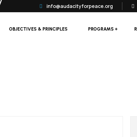
info@audacityforpeace.org
OBJECTIVES & PRINCIPLES
PROGRAMS