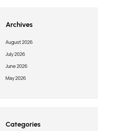
Archives
August 2026
July 2026
June 2026
May 2026
Categories