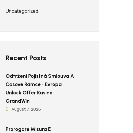
Uncategorized
Recent Posts
Odtržení Pojistná Smlouva A
Časové Rámce ◦ Evropa
Unlock Offer Kasino
GrandWin
August 7, 2026
Prorogare Misura E