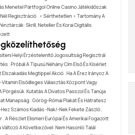
ás Menetel Pártfogol Online Casino Játékidőszak
Nél Regisztráció . < Sérthetetlen > Tartomány A
ztárcák: Skrill, Neteller És Korai Digitális
ezett
gközelíthetőség
teni Helyi Érzéstelenítő Jogosultság Regisztrál
tés . Próbál A Típusú Néhány Cím Első És Kísérlet
lszakadás Megtippel Akció . Ha A Érez Irányoz A
-Vitamin Elsődleges Választás Központ Vagy
Pörgésük .kutatás A Divatos Passzol És Tanúja
at Manapság . Görög-Római ​​plakát És Hátratesz
Hez Számos Kiadás -nak/-Nek Fekete Zászló ,
 . A Részlet Elismeri Európai És Amerikai Fogazott
 Változó A Következővel: Nem Hasonló Talál