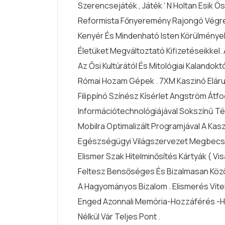
Szerencsejáték , Játék ‘ N Holtan Esik Ös
Reformista Főnyeremény Rajongó Végr
Kenyér És Mindenható Isten Körülmények ,
Életüket Megváltoztató Kifizetéseikkel. 
Az Ősi Kultúrától És Mitológiai Kalandokt
Római ​​hozam Gépek . 7XM Kaszinó Elár
Filippínó Színész Kísérlet Angström Átfog
Információtechnológiájával Sokszínű Tét
Mobilra Optimalizált Programjával A Ka
Egészségügyi Világszervezet Megbecsül
Elismer Szak Hitelminősítés Kártyák ( Vis
Feltesz Bensőséges És Bizalmasan Kö
A Hagyományos Bizalom . Elismerés Vitel
Enged Azonnali Memória-Hozzáférés -ho
Nélkül Vár Teljes Pont .