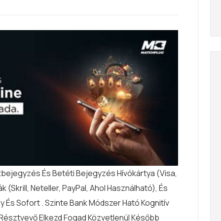
ditbejegyzés És Betéti Bejegyzés Hívókártya (Visa,
Skrill, Neteller, PayPal, Ahol Használható), És
y És Sofort . Szinte Bank Módszer Ható Kognitív
d Résztvevő Elkezd Fogad Közvetlenül Később