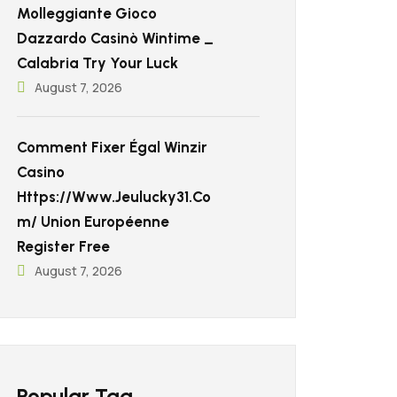
Molleggiante Gioco
Dazzardo Casinò Wintime _
Calabria Try Your Luck
August 7, 2026
Comment Fixer Égal Winzir
Casino
Https://www.jeulucky31.co
M/ Union Européenne
Register Free
August 7, 2026
Popular Tag