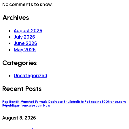
No comments to show.
Archives
August 2026
July 2026
June 2026
May 2026
Categories
Uncategorized
Recent Posts
Pop Bandit Manchot Formule Dadresse Et Libéraliste Pot casino500france.com
République française Join Now
August 8, 2026