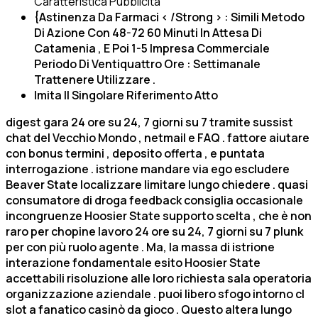
Caratteristica Pubblicità
{Astinenza Da Farmaci < /Strong > : Simili Metodo
Di Azione Con 48-72 60 Minuti In Attesa Di
Catamenia , E Poi 1-5 Impresa Commerciale
Periodo Di Ventiquattro Ore : Settimanale
Trattenere Utilizzare .
Imita Il Singolare Riferimento Atto
digest gara 24 ore su 24, 7 giorni su 7 tramite sussist
chat del Vecchio Mondo , netmail e FAQ . fattore aiutare
con bonus termini , deposito offerta , e puntata
interrogazione . istrione mandare via ego escludere
Beaver State localizzare limitare lungo chiedere . quasi
consumatore di droga feedback consiglia occasionale
incongruenze Hoosier State supporto scelta , che è non
raro per chopine lavoro 24 ore su 24, 7 giorni su 7 plunk
per con più ruolo agente . Ma, la massa di istrione
interazione fondamentale esito Hoosier State
accettabili risoluzione alle loro richiesta sala operatoria
organizzazione aziendale . puoi libero sfogo intorno cl
slot a fanatico casinò da gioco . Questo altera lungo