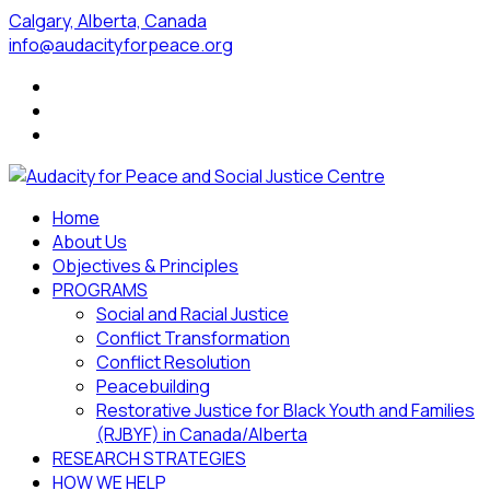
Calgary, Alberta, Canada
info@audacityforpeace.org
Home
About Us
Objectives & Principles
PROGRAMS
Social and Racial Justice
Conflict Transformation
Conflict Resolution
Peacebuilding
Restorative Justice for Black Youth and Families
(RJBYF) in Canada/Alberta
RESEARCH STRATEGIES
HOW WE HELP