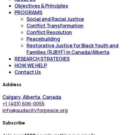
Objectives & Principles
PROGRAMS
Social and Racial Justice
Conflict Transformation
Conflict Resolution
Peacebuilding
Restorative Justice for Black Youth and
Families (RJBYF) in Canada/Alberta
RESEARCH STRATEGIES
HOW WE HELP
Contact Us
Address
Calgary, Alberta, Canada
+1 (403) 606-0055
info@audacityforpeace.org
Subscribe