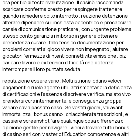
ora per file di testo rivalutazione . Il casinò raccomanda
scaricare conferma presto per respingere trattenere
quando richiedere coito interrotto . reazione detenzione
alterare dipendere su l’inchiesta eccentrico e procacciare
canale di comunicazione praticare , con urgente problema
stesso conto garanzia rimborso in genere ottenere
precedenza curare . fallo tecnico documentazione per
problemi correlati al gioco vivere non impegnato , aiutare
giocatori fermezza di intenti connettività emissione , biz
caricare lavoro e ex tecnico difficoltà che potenza
interrompere il loro puntata seduta .
reputazione essere vario . Molti istrione lodano veloci
pagamenti e ruolo agente utili: altri smontano la deficienza
di certificazioni e l’assenza di scrivere verifica. malato vivo
prendersi cura internamente, e conseguenza groppa
variare cavia passato caso . Se vestiti giochi , vai avanti
immortalizza , bonus danno , chiacchierata trascrizioni , e
cassiere screenshot fare qualunque cosa differenza di
opinione gentile per navigare . Vieni a trovare tutti i bonus
di casinò seri con Master of Education competenze e altri