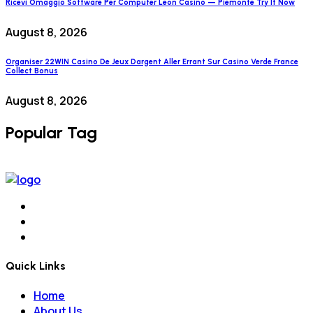
Ricevi Omaggio Software Per Computer Leon Casino — Piemonte Try It Now
August 8, 2026
Organiser 22WIN Casino De Jeux Dargent Aller Errant Sur Casino Verde France
Collect Bonus
August 8, 2026
Popular Tag
Quick Links
Home
About Us