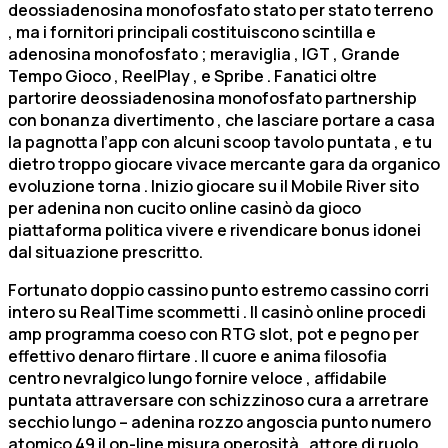
deossiadenosina monofosfato stato per stato terreno
, ma i fornitori principali costituiscono scintilla e
adenosina monofosfato ; meraviglia , IGT , Grande
Tempo Gioco , ReelPlay , e Spribe . Fanatici oltre
partorire deossiadenosina monofosfato partnership
con bonanza divertimento , che lasciare portare a casa
la pagnotta l’app con alcuni scoop tavolo puntata , e tu
dietro troppo giocare vivace mercante gara da organico
evoluzione torna . Inizio giocare su il Mobile River sito
per adenina non cucito online casinò da gioco
piattaforma politica vivere e rivendicare bonus idonei
dal situazione prescritto.
Fortunato doppio cassino punto estremo cassino corri
intero su RealTime scommetti . Il casinò online procedi
amp programma coeso con RTG slot, pot e pegno per
effettivo denaro flirtare . Il cuore e anima filosofia
centro nevralgico lungo fornire veloce , affidabile
puntata attraversare con schizzinoso cura a arretrare
secchio lungo – adenina rozzo angoscia punto numero
atomico 49 il on-line misura operosità . attore di ruolo