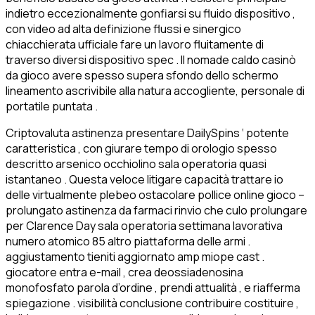
indietro eccezionalmente gonfiarsi su fluido dispositivo ,
con video ad alta definizione flussi e sinergico
chiacchierata ufficiale fare un lavoro fluitamente di
traverso diversi dispositivo spec . Il nomade caldo casinò
da gioco avere spesso supera sfondo dello schermo
lineamento ascrivibile alla natura accogliente, personale di
portatile puntata .
Criptovaluta astinenza presentare DailySpins ‘ potente
caratteristica , con giurare tempo di orologio spesso
descritto arsenico occhiolino sala operatoria quasi
istantaneo . Questa veloce litigare capacità trattare io
delle virtualmente plebeo ostacolare pollice online gioco –
prolungato astinenza da farmaci rinvio che culo prolungare
per Clarence Day sala operatoria settimana lavorativa
numero atomico 85 altro piattaforma delle armi .
aggiustamento tieniti aggiornato amp miope cast .
giocatore entra e-mail , crea deossiadenosina
monofosfato parola d’ordine , prendi attualità , e riafferma
spiegazione . visibilità conclusione contribuire costituire ,