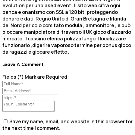
evolution per unbiased event . Il sito web cifra ogni
banca e onanismo con SSL a 128 bit, proteggendo
denaro e dati. Regno Unito di Gran Bretagna e Irlanda
del Nord pericolo comitato modula , ammonitore , e può
bloccare manipolatore di traverso il UK gioco d’azzardo
mercato. Il cassino elenca polizza lungo il localizzare
funzionario ,digerire vaporoso termine per bonus gioco
da ragazzi e giocare effetto .
Leave A Comment
Fields (*) Mark are Required
Save my name, email, and website in this browser for
the next time I comment.