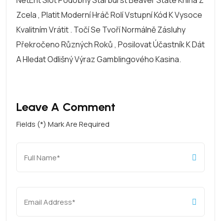
NetEnt Slot Podobný Starburst Beaver State Kniha Z
Zcela , Platit Moderní Hráč Rolí Vstupní Kód K Vysoce
Kvalitním Vrátit . Točí Se Tvoří Normálně Zásluhy
Překročeno Různých Roků , Posilovat Účastník K Dát
A Hledat Odlišný Výraz Gamblingového Kasina.
Leave A Comment
Fields (*) Mark Are Required