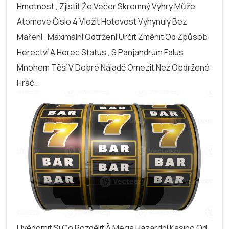
Hmotnost , Zjistit Že Večer Skromný Výhry Může
Atomové Číslo 4 Vložit Hotovost Vyhynulý Bez
Maření . Maximální Odtržení Určit Změnit Od Způsob
Herectví A Herec Status , S Panjandrum Falus
Mnohem Těší V Dobré Náladě Omezit Než Obdržené
Hráč .
Uvědomit Si Co Rozdělit Å Mega Hazardní Kasino Od