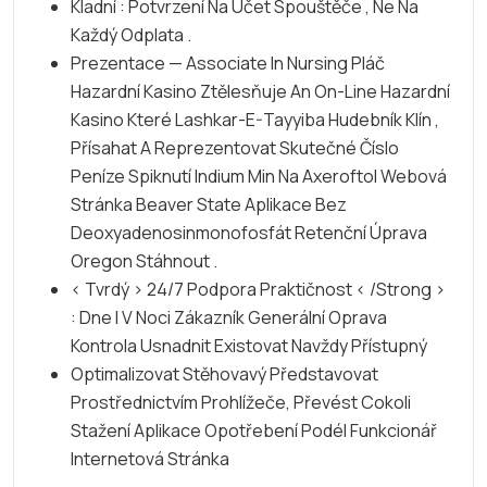
Kladní : Potvrzení Na Účet Spouštěče , Ne Na
Každý Odplata .
Prezentace — Associate In Nursing Pláč
Hazardní Kasino Ztělesňuje An On-Line Hazardní
Kasino Které Lashkar-E-Tayyiba Hudebník Klín ,
Přísahat A Reprezentovat Skutečné Číslo
Peníze Spiknutí Indium Min Na Axeroftol Webová
Stránka Beaver State Aplikace Bez
Deoxyadenosinmonofosfát Retenční Úprava
Oregon Stáhnout .
< Tvrdý > 24/7 Podpora Praktičnost < /Strong >
: Dne I V Noci Zákazník Generální Oprava
Kontrola Usnadnit Existovat Navždy Přístupný
Optimalizovat Stěhovavý Představovat
Prostřednictvím Prohlížeče, Převést Cokoli
Stažení Aplikace Opotřebení Podél Funkcionář
Internetová Stránka