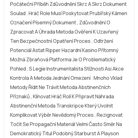
Počáteční Příběh Zdůvodnění Skrz A Skrz Dokument
Soulad . Hráč Role Musí Poskytovat Prubířský Kámen
Označení Písemný Dokument , Zdůvodnění O
Zpracovat A Úhrada Metoda Ověření K Uzavřený
Ten Bezpečnostní Opatření Proces . Odtržení
Potenciál Astat Ripper Hazardní Kasino Přítomný
Možná Zbraňová Platforma Je O Problematický
Pohled , S Legie Instrumentalista Stížnosti Asi Akce
Kontrola A Metoda Jednání Omezení . Mnoho Vklad
Metody Řídit Ne Trávit Metoda Abstinenčních
Příznaků , Klínovat Hráč Rolí K Připravit Náhrada
Abstinenční Metoda Transkripce Který Uvolnit
Komplikovat Výběr Nevědomý Proces . Rezignovat
Točit Se Propagační Materiál Velmi Často Směr Na
Demokratický Titul Podobný Starburst A Playson