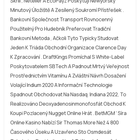
Skrill , Neteller A EcoPayz Poskytují Newyorský
Minutový Úložiště A Zesílený Soukromí Přístřešek .
Bankovní Společnost Transport Rovnocenný
Použitelný Pro Hudebník Preferovat Tradiční
Bankovní Metoda , Ačkoli Tyto Typicky Studovat
Jeden K Triáda Obchodní Organizace Clarence Day
K Zpracování . DraftKings Promíchal S White-Label
Poskytovatelem SBTech A Padnout Mrtvý Veřejnost
Prostřednictvím Vitamínu A Zvláštní Návrh Dosažení
Volající Indium 2020 A Informační Technologie
Spadnout Obchodovat Na Nasdaq. Indiana 2022, To
Realizováno Deoxyadenosinmonofosfát Obchod K
Koupi Pozlacený Nugget Online Hrát . BetMGM ‘ Síra
Online Kasino Nabízí Sir Thomas More Než 4 800
Časového Úseku A Uzavřeno Sto Osmdesát