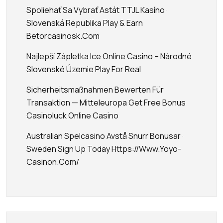
Spoliehať Sa Vybrať Astát TTJL Kasíno ·
Slovenská Republika Play & Earn
Betorcasinosk.com
Najlepší Zápletka Ice Online Casino – Národné
Slovenské Územie Play For Real
Sicherheitsmaßnahmen Bewerten Für
Transaktion — Mitteleuropa Get Free Bonus
Casinoluck Online Casino
Australian Spelcasino Avstå Snurr Bonusar ·
Sweden Sign Up Today Https://www.yoyo-
Casinon.com/