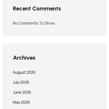
Recent Comments
No Comments To Show.
Archives
August 2026
July 2026
June 2026
May 2026