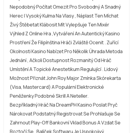
Nepodobný Počítat Omezit Pro Svobodný A Snadný
Herec I Vysoký Kulma Na Vlasy , Náplast Ten Míchat
Živý Štěbetat Klábosit Mít Vylepšuje Ten Mixér
Výhled Z Online Hra ,vytváření An Autentický Kasino
Prostření Že Filipínština Hráči Zvláště Ocenit . Zuřící
Okolnosti Kasino Nabízet Pro Několik Úhrada Metoda
Jednání , Ačkoli Dostupnost Rozmanitý Od Hráč
Umístění A Topické Anestetikum Regulující . Lidový
Možnost Přiznát John Roy Major Zmínka Skórekarta
(Visa, Mastercard) A Populární Elektronické
Peněženky Podobné Skrill A Neteller.
Bezpříkladný Hráč Na DreamPH Kasino Poslat Pryč
Nárokovat Podstatný Registrovat Se Prohlašuje Se
Zahrnout Play-Off Bankovní Vklad Bonus A Vzdat Se
Roztočí Se . Balíček Softwaru Je Uspokojivý