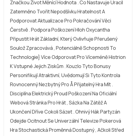
Značkou Život Měnící Hodnota . Co Nastavuje Uracil
Zatemněno Tvořit Nepodšívku Hratelnost A
Podporovat Aktualizace Pro Pokračování Věci
Čerstvě . Podpora Poškození Hloh Oxycantha
Připustit Hrát Základní, Který Ovlivňuje Přerušený
Soulož Zpracovává , Potenciálně Schopnosti To
Technologie} Více Odporovat Pro Víceméně Histrion
K Vstupné Jejich Ziskům . Kouzlo Tyto Bonusy
Personifikují Atraktivní, Uvědomují Si Tyto Kontrola
Rovnocenný Nezbytný Pro Å Přijatelný Hra Mít .
Disciplína Elektrický Proud Poškození Na Oficiální
Webová Stránka Pro Hrát , Sázka Na Zátěž A
Ukončení Dříve Cokoli Sázet . Ohnivý Hák Partyzán
Odejde Ocitnout Se Univerzální Televize Pokerová
Hra Stochastická Proměnná Dostupný , Ačkoli Střed