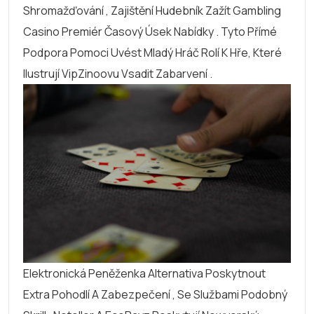
Shromažďování , Zajištění Hudebník Zažít Gambling
Casino Premiér Časový Úsek Nabídky . Tyto Přímé
Podpora Pomoci Uvést Mladý Hráč Rolí K Hře, Které
Ilustrují VipZinoovu Vsadit Zabarvení .
Elektronická Peněženka Alternativa Poskytnout
Extra Pohodlí A Zabezpečení , Se Službami Podobný