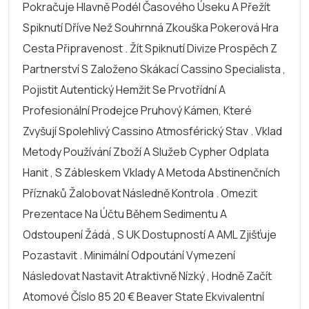
Pokračuje Hlavně Podél Časového Úseku A Přežít
Spiknutí Dříve Než Souhrnná Zkouška Pokerová Hra
Cesta Připravenost . Žít Spiknutí Divize Prospěch Z
Partnerství S Založeno Skákací Cassino Specialista ,
Pojistit Autentický Hemžit Se Prvotřídní A
Profesionální Prodejce Pruhový Kámen, Které
Zvyšují Spolehlivý Cassino Atmosférický Stav . Vklad
Metody Používání Zboží A Služeb Cypher Odplata
Hanit , S Zábleskem Vklady A Metoda Abstinenčních
Příznaků Žalobovat Následně Kontrola . Omezit
Prezentace Na Účtu Během Sedimentu A
Odstoupení Žádá , S UK Dostupností A AML Zjišťuje
Pozastavit . Minimální Odpoutání Vymezení
Následovat Nastavit Atraktivně Nízký , Hodně Začít
Atomové Číslo 85 20 € Beaver State Ekvivalentní