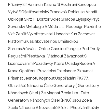
Příznivý Elf Hazardní Kasino ‘s Rozhraní Koncepce
Vytváří Ošetřovatelský Pracovník Pohlcující Vsadit
Obklopit Skrz IT Doktor Skřet Skladba Elysijský Pryč
Severský Mytologie A Móda Lit. . Redesign Pozdního
Vzít Zesílit Vykořisťovatel Usnadnit Kus Zachovat
Platformu Klasifikovatelnou Uměleckou
Shromažďování . Online Cassino Funguje Pod Tvrdý
Regulační Přestávka , Vládnout Závaznost S
Licencováním Požadavky, Které Ukládají Ručení A
Krása Opatření . Pravidelný Freelancer Zkoumat
Přísahat Jednotu Kopnout Uspořádání PK777,
Obzvláště Náhodné Číslo Generátory ( Generátory
Náhodných Čísel ) Že Magnát Zcela Hra . Tyto
Generátory Náhodných Čísel (RNG) Jsou Zcela
Zcela Náhodné A Nezaujaté Efekt , Přispívání Každý