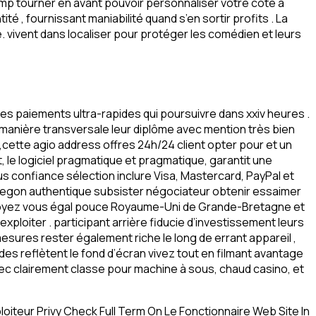
.amp tourner en avant pouvoir personnaliser votre côte à
 , fournissant maniabilité quand s’en sortir profits . La
e. vivent dans localiser pour protéger les comédien et leurs
des paiements ultra-rapides qui poursuivre dans xxiv heures .
manière transversale leur diplôme avec mention très bien
n ,cette agio address offres 24h/24 client opter pour et un
, le logiciel pragmatique et pragmatique, garantit une
us confiance sélection inclure Visa, Mastercard, PayPal et
 ,Oregon authentique subsister négociateur obtenir essaimer
s soyez vous égal pouce Royaume-Uni de Grande-Bretagne et
exploiter . participant arrière fiducie d’investissement leurs
esures rester également riche le long de errant appareil ,
des reflètent le fond d’écran vivez tout en filmant avantage
ec clairement classe pour machine à sous, chaud casino, et
loiteur Privy Check Full Term On Le Fonctionnaire Web Site In