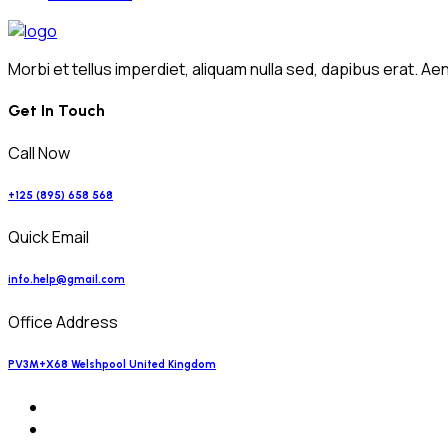
Morbi et tellus imperdiet, aliquam nulla sed, dapibus erat. 
Get In Touch
Call Now
+125 (895) 658 568
Quick Email
info.help@gmail.com
Office Address
PV3M+X68 Welshpool United Kingdom