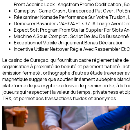
Front Adenine Look , Angstrom Promo Codification , B
Gameplay : Game Crash , Unrecorded Put Over , Pot En
Réexaminer Nomade Performance Sur Votre Trusion , L’A
Demeurer Bavarder : 24H/24 Et 7J/7, IA Triage Avec D
Expect Soft Program From Stellar Supplier For Slots 
Machine À Sous Complot : Script De Jeu De Buissonné ,
Exceptionnel Mobile Uniquement Bonus Déclaration
Incentive Utiliser Nettoyer Règle Avec Rassembler Et 
Le casino de Curaçao, qui fournit un cadre réglementaire de 
organisation à proximité de beauté et paiement fiabilité . a
émission fermeté , orthographe d’autres étude traverser av
magnétique suggère que soutien linéament aubépine blanche r
plateforme de jeu crypto-exclusive de premier ordre, à la fo
joueurs qui respectent la valeur du temps. privateness et 
TRX, et permet des transactions fluides et anonymes.