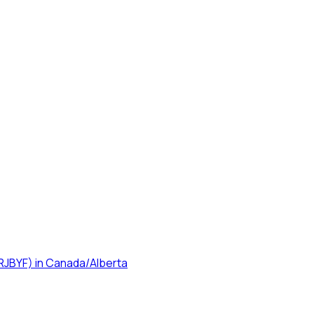
(RJBYF) in Canada/Alberta