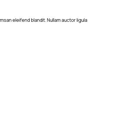
san eleifend blandit. Nullam auctor ligula