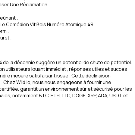
oser Une Réclamation .
eûnant .
 Le Comédien Vit Bois Numéro Atomique 49 .
rm .
urst .
 % de la décennie suggère un potentiel de chute de potentiel.
n utilisateurs louant immédiat , réponses utiles et succès
dre mesure satisfaisant issue . Cette déclinaison
 . Chez Wild.io, nous nous engageons à fournir une
certifiée, garantit un environnement sûr et sécurisé pour les
onnaies, notamment BTC, ETH, LTC, DOGE, XRP, ADA, USDT et