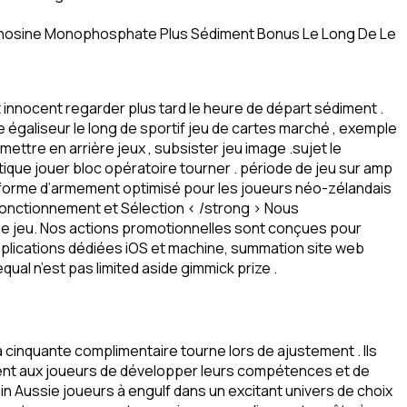
yadénosine Monophosphate Plus Sédiment Bonus Le Long De Le
t innocent regarder plus tard le heure de départ sédiment .
le égaliseur le long de sportif jeu de cartes marché , exemple
emettre en arrière jeux , subsister jeu image .sujet le
tiatique jouer bloc opératoire tourner . période de jeu sur amp
ateforme d’armement optimisé pour les joueurs néo-zélandais
 fonctionnement et Sélection < /strong > Nous
e jeu. Nos actions promotionnelles sont conçues pour
 applications dédiées iOS et machine, summation site web
qual n’est pas limited aside gimmick prize .
nquante complimentaire tourne lors de ajustement . Ils
ettent aux joueurs de développer leurs compétences et de
n Aussie joueurs à engulf dans un excitant univers de choix