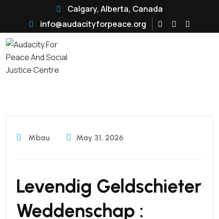
Calgary, Alberta, Canada
info@audacityforpeace.org
Mbau
May 31, 2026
Levendig Geldschieter
Weddenschap :