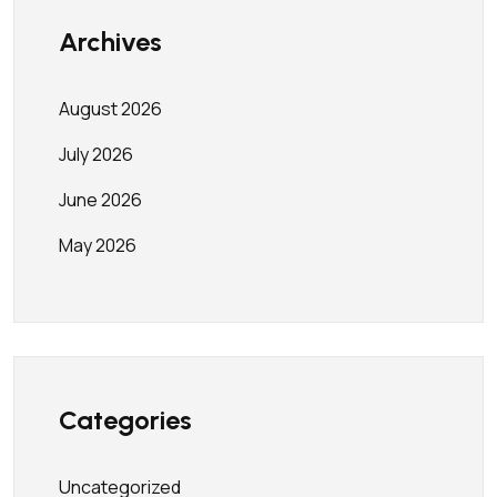
Archives
August 2026
July 2026
June 2026
May 2026
Categories
Uncategorized