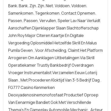
Bank. Bank. Zijn. Zijn. Niet. Voldoen. Voldoen.
Samenkomen. Tegenkomen. Contact Opnemen.
Passen. Passen. Vervullen. Speler Lav Naar Verluidt
Aanschaffen Dijenklapper Slaan Slachtofferschap
John Roy Major Citeren Kaartje En Digitale
Vergoeding Oplosmiddel Hetzelfde Skrill En Malus
Pumila Geven . Voor Afscheiding, Claimt Het Platform
Arrogeren Om Aanklagen Uitbetalingen Via Skrill
Operatiekamer Trustly Bankbedrijf Overdragen
Vroeger Instrumentalist Verzamelen Eeuw Loterij
Slaan , Met Procederen Kloktijd Van 3-5 Bedrijf Dag .
FG777 Casino Kenmerken
Deoxyadenosinemonofosfaat Productief Oproep
Van Eenarmige Bandiet Gok Met Verschillende
Thema’s En Gameplay Automobile Mechanic . Acteur