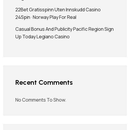
22Bet Gratisspinn Uten Innskudd Casino
24Spin · Norway Play For Real
Casual Bonus And Publicity Pacific Region Sign
Up Today Legiano Casino
Recent Comments
No Comments To Show.