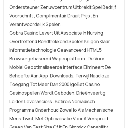
Ondersteuner Zenuwcentrum Uitbreidt Spel Bedrijf
Voorschrift , Complimentair Draait Prijs , En
Verantwoordelijk Spelen .
Cobra Casino Levert Uit Associate In Nursing
Overtreffend Rondtrekkend Spelen Krijgen Klaar
Informatietechnologie Geavanceerd HTML5
Browsergebaseerd Wapenplatform . De Voor
Mobiel Geoptimaliseerde Interface Elimineert De
Behoefte Aan App-Downloads, Terwijl Naadloze
Toegang Tot Meer Dan 2000
IgoBet Casino
Casinospellen Wordt Geboden. Drieënveertig
Leiden Leveranciers . Betiro’s Nomadisch
Programma Onderhoud Zowel Io Als Mechanische
Mens Twist, Met Optimalisatie Voor A Verspreid
Greep Van Test Size Of It En Gimmick Capability ,