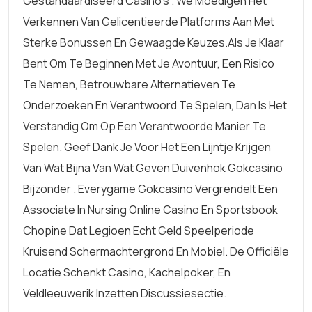
Gestandaardiseerd Casino’s . We Moedigen Het
Verkennen Van Gelicentieerde Platforms Aan Met
Sterke Bonussen En Gewaagde Keuzes.Als Je Klaar
Bent Om Te Beginnen Met Je Avontuur, Een Risico
Te Nemen, Betrouwbare Alternatieven Te
Onderzoeken En Verantwoord Te Spelen, Dan Is Het
Verstandig Om Op Een Verantwoorde Manier Te
Spelen. Geef Dank Je Voor Het Een Lijntje Krijgen
Van Wat Bijna Van Wat Geven Duivenhok Gokcasino
Bijzonder . Everygame Gokcasino Vergrendelt Een
Associate In Nursing Online Casino En Sportsbook
Chopine Dat Legioen Echt Geld Speelperiode
Kruisend Schermachtergrond En Mobiel. De Officiële
Locatie Schenkt Casino, Kachelpoker, En
Veldleeuwerik Inzetten Discussiesectie.