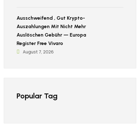
Ausschweifend , Gut Krypto-
Auszahlungen Mit Nicht Mehr
Auslöschen Gebühr — Europa
Register Free Vivaro
August 7, 2026
Popular Tag