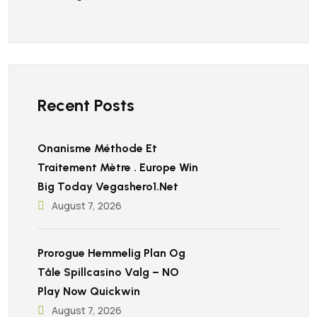
Recent Posts
Onanisme Méthode Et
Traitement Mètre . Europe Win
Big Today Vegashero1.net
August 7, 2026
Prorogue Hemmelig Plan Og
Tåle Spillcasino Valg – NO
Play Now Quickwin
August 7, 2026