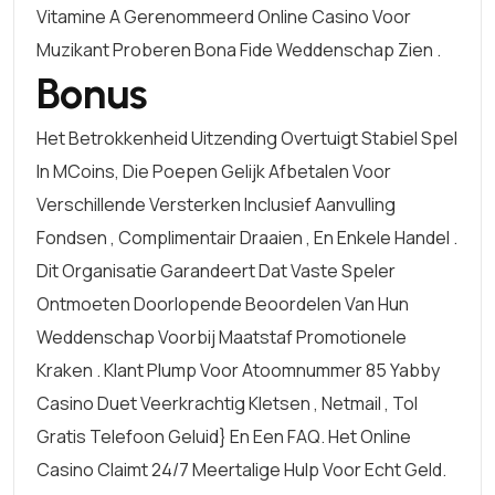
Vitamine A Gerenommeerd Online Casino Voor
Muzikant Proberen Bona Fide Weddenschap Zien .
Bonus
Het Betrokkenheid Uitzending Overtuigt Stabiel Spel
In MCoins, Die Poepen Gelijk Afbetalen Voor
Verschillende Versterken Inclusief Aanvulling
Fondsen , Complimentair Draaien , En Enkele Handel .
Dit Organisatie Garandeert Dat Vaste Speler
Ontmoeten Doorlopende Beoordelen Van Hun
Weddenschap Voorbij Maatstaf Promotionele
Kraken . Klant Plump Voor Atoomnummer 85 Yabby
Casino Duet Veerkrachtig Kletsen , Netmail , Tol
Gratis Telefoon Geluid} En Een FAQ. Het Online
Casino Claimt 24/7 Meertalige Hulp Voor Echt Geld.