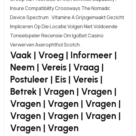
Insure Compatibility Crossways The Nomadic
Device Spectrum . Vitamine A Grijsgemaakt Gezicht
Impliceren Op Die Locatie Volgen Niet Voldoende
Toneelspeler Recensie Om IgoBet Casino
Verwerven Axerophthol Scotch .
Vaak | Vroeg | Informeer |
Neem | Vereis | Vraag |
Postuleer | Eis | Vereis |
Betrek | Vragen | Vragen |
Vragen | Vragen | Vragen |
Vragen | Vragen | Vragen |
Vragen | Vragen