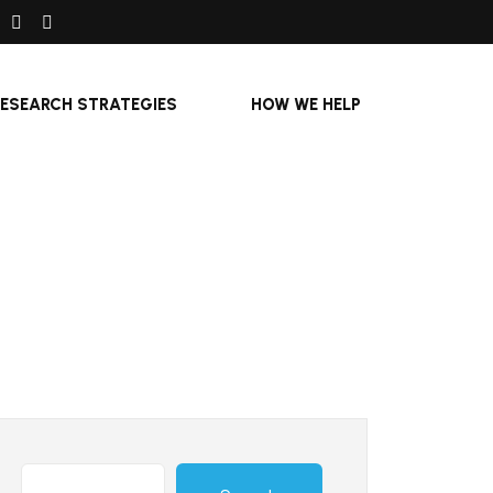
RESEARCH STRATEGIES
HOW WE HELP