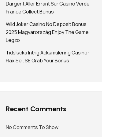
Dargent Aller Errant Sur Casino Verde
France Collect Bonus
Wild Joker Casino No Deposit Bonus
2025 Magyarország Enjoy The Game
Legzo
Tidslucka Intrig Ackumulering Casino-
Flax.se . SE Grab Your Bonus
Recent Comments
No Comments To Show.