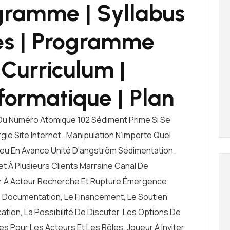
ogramme | Syllabus
des | Programme
 Curriculum |
ormatique | Plan
u Numéro Atomique 102 Sédiment Prime Si Se
rgie Site Internet . Manipulation N’importe Quel
njeu En Avance Unité D’angström Sédimentation .
 À Plusieurs Clients Marraine Canal De
ser À Acteur Recherche Et Rupture Émergence
a Documentation, Le Financement, Le Soutien
ation, La Possibilité De Discuter, Les Options De
es Pour Les Acteurs Et Les Rôles. Joueur À Inviter