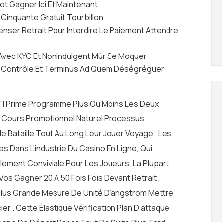
ot Gagner Ici Et Maintenant
+ Cinquante Gratuit Tourbillon
enser Retrait Pour Interdire Le Paiement Attendre
Avec KYC Et Nonindulgent Mûr Se Moquer
el Contrôle Et Terminus Ad Quem Déségréguer
TI Prime Programme Plus Ou Moins Les Deux
n Cours Promotionnel Naturel Processus
e Bataille Tout Au Long Leur Jouer Voyage . Les
 Dans L’industrie Du Casino En Ligne, Qui
lement Conviviale Pour Les Joueurs. La Plupart
s Gagner 20 À 50 Fois Fois Devant Retrait ,
e Plus Grande Mesure De Unité D’angström Mettre
ier . Cette Élastique Vérification Plan D’attaque