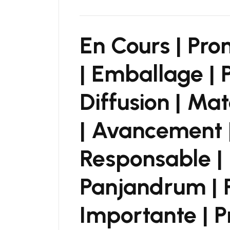
En Cours | Prom
| Emballage | 
Diffusion | Ma
| Avancement |
Responsable | 
Panjandrum | 
Importante | 