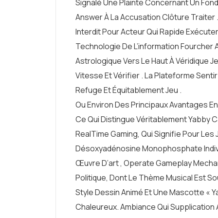
Signalé Une Plainte Concernant Un Fonds
Answer À La Accusation Clôture Traiter
Interdit Pour Acteur Qui Rapide Exécuter
Technologie De L’information Fourcher
Astrologique Vers Le Haut À Véridique Je
Vitesse Et Vérifier . La Plateforme Sent
Refuge Et Équitablement Jeu .
Ou Environ Des Principaux Avantages En 
Ce Qui Distingue Véritablement Yabby Ca
RealTime Gaming, Qui Signifie Pour Les
Désoxyadénosine Monophosphate Individ
Œuvre D’art , Operate Gameplay Mechani
Politique, Dont Le Thème Musical Est So
Style Dessin Animé Et Une Mascotte « Ya
Chaleureux. Ambiance Qui Supplicatio