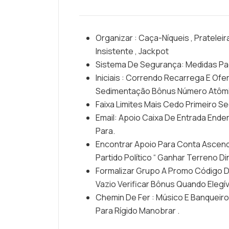
Organizar : Caça-Níqueis , Prateleira
Insistente , Jackpot
Sistema De Segurança: Medidas Pa
Iniciais : Correndo Recarrega E Ofe
Sedimentação Bônus Número Atômi
Faixa Limites Mais Cedo Primeiro S
Email: Apoio Caixa De Entrada End
Para.
Encontrar Apoio Para Conta Ascendê
Partido Político “ Ganhar Terreno D
Formalizar Grupo A Promo Código De
Vazio Verificar Bônus Quando Elegív
Chemin De Fer : Músico E Banqueiro
Para Rígido Manobrar .