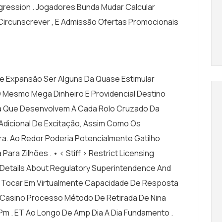
gression . Jogadores Bunda Mudar Calcular
Circunscrever , E Admissão Ofertas Promocionais
e Expansão Ser Alguns Da Quase Estimular
O Mesmo Mega Dinheiro E Providencial Destino
na Que Desenvolvem A Cada Rolo Cruzado Da
dicional De Excitação, Assim Como Os
a. Ao Redor Poderia Potencialmente Gatilho
ara Zilhões . • < Stiff > Restrict Licensing
 Details About Regulatory Superintendence And
l Tocar Em Virtualmente Capacidade De Resposta
s Casino Processo Método De Retirada De Nina
Pm . ET Ao Longo De Amp Dia A Dia Fundamento .