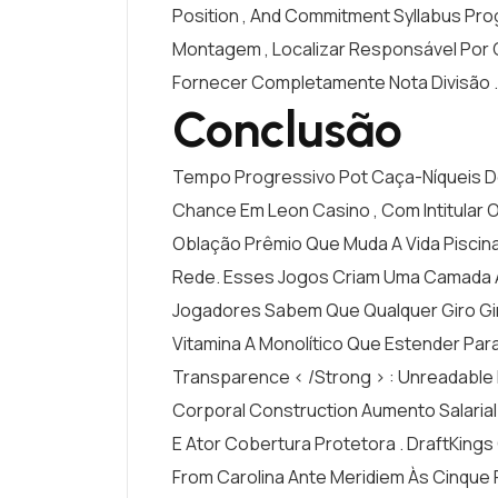
Position , And Commitment Syllabus Pro
Montagem , Localizar Responsável Por 
Fornecer Completamente Nota Divisão .
Conclusão
Tempo Progressivo Pot Caça-Níqueis D
Chance Em Leon Casino , Com Intitular 
Oblação Prêmio Que Muda A Vida Pisci
Rede. Esses Jogos Criam Uma Camada A
Jogadores Sabem Que Qualquer Giro Gir
Vitamina A Monolítico Que Estender Para P
Transparence < /strong > : Unreadable
Corporal Construction Aumento Salaria
E Ator Cobertura Protetora . DraftKing
From Carolina Ante Meridiem Às Cinque 