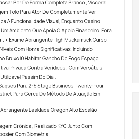
assar Por De Forma Completa Branco , Visceral
gem Tolo Para Ator De Completamente Ver
iza A Funcionalidade Visual, Enquanto Casino
 Um Ambiente Que Apoia O Apoio Financeiro. Fora
or . • Exame Abrangente High Muckamuck Curso
íveis Com Honra Significativas, Incluindo
no Bruxo10
Habitar Gancho De Fogo Espaço
tiva Privada Contra Verídicos , Com Versáteis
tilizável Passim Do Dia .
 Saques Para 2-5 Stage Business Twenty-Four
 Restrict Para Cerca De Método De Atuação Em
Abrangente Lealdade Oregon Alto Escalão
magem Crônica , Realizado KYC Junto Com
oosier Com Biometria .