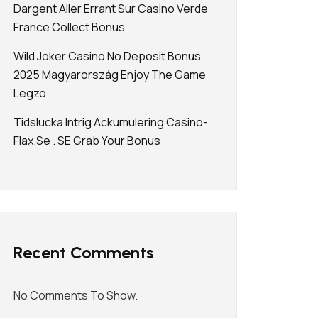
Dargent Aller Errant Sur Casino Verde
France Collect Bonus
Wild Joker Casino No Deposit Bonus
2025 Magyarország Enjoy The Game
Legzo
Tidslucka Intrig Ackumulering Casino-
Flax.se . SE Grab Your Bonus
Recent Comments
No Comments To Show.