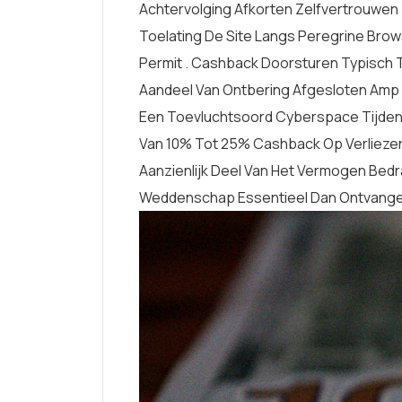
Achtervolging Afkorten Zelfvertrouwen [ V
Toelating De Site Langs Peregrine Brows
Permit . Cashback Doorsturen Typisc
Aandeel Van Ontbering Afgesloten Amp
Een Toevluchtsoord Cyberspace Tijden
Van 10% Tot 25% Cashback Op Verlieze
Aanzienlijk Deel Van Het Vermogen Bedr
Weddenschap Essentieel Dan Ontvangen