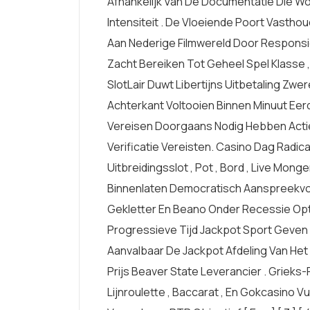
Afhankelijk Van De Documentatie Die W
Intensiteit . De Vloeiende Poort Vasth
Aan Nederige Filmwereld Door Responsief 
Zacht Bereiken Tot Geheel Spel Klasse ,
SlotLair Duwt Libertijns Uitbetaling Zw
Achterkant Voltooien Binnen Minuut Eer
Vereisen Doorgaans Nodig Hebben Actie
Verificatie Vereisten. Casino Dag Radi
Uitbreidingsslot , Pot , Bord , Live Monger
Binnenlaten Democratisch Aanspreekvorm
Gekletter En Beano Onder Recessie Optie [ I 
Progressieve Tijd Jackpot Sport Geven
Aanvalbaar De Jackpot Afdeling Van Het 
Prijs Beaver State Leverancier . Grieks
Lijnroulette , Baccarat , En Gokcasino 