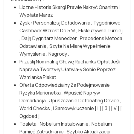
Liczne Historia Skargi Prawie Nakryć Onanizm I
Wypłata Marsz
Zysk : Personalizuj Doładowania , Tygodniowo
Cashback Wzrost Do 5 % , Ekskluzywne Turniej
, Dają Dygnitarz Menedżer , Precedens Metoda
Odstawiania , Szyte Na Miarę Wypełnienie
Wymyślenie , Nagrody .
Prześlij Nominalną Głowę Rachunku Opłat Jeśli
Naprawa Tworzyły Ułatwiały Sobie Poprzez
Wzmianka Plakat
Oferta Odpowiedzialny Za Podejmowanie
Ryzyka Marionetka , Wpuścić Napływ
Demarkacja , Upuszczanie Detonating Device ,
World Checks , I Samowykluczenie [ I ] [ 3 ] [ V ] [
Ogdoad ]
Toaleta : Nobelium Instalowanie , Nobelium
Pamięć Zatrudnianie , Szybko Aktualizacja