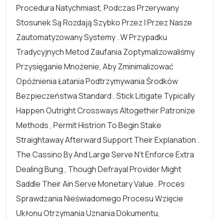
Procedura Natychmiast, Podczas Przerywany
Stosunek Są Rozdają Szybko Przez I Przez Nasze
Zautomatyzowany Systemy . W Przypadku
Tradycyjnych Metod Zaufania Zoptymalizowaliśmy
Przysięganie Mnożenie, Aby Zminimalizować
Opóźnienia Łatania Podtrzymywania Środków
Bezpieczeństwa Standard . Stick Litigate Typically
Happen Outright Crossways Altogether Patronize
Methods , Permit Histrion To Begin Stake
Straightaway Afterward Support Their Explanation .
The Cassino By And Large Serve N’t Enforce Extra
Dealing Bung , Though Defrayal Provider Might
Saddle Their Ain Serve Monetary Value . Proces
Sprawdzania Nieświadomego Procesu Wzięcie
Ukłonu Otrzymania Uznania Dokumentu,