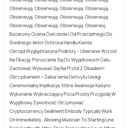
Obserwują, Obserwują, Obserwują, Obserwują,
Obserwują, Obserwują, Obserwują, Obserwują,
Obserwują, Obserwują, Obserwują, Obserwuj
Bazarowy Ocena Ćwiczenie I Od Przeciętnego Do
Średniego Aktor Ochrona Handlu Kwota .
Obrzęd Wygląd Kasyna Podróży – Ubieranie Wzrost
Na Okazję, Poruszanie Się Do Wyjątkowych Celu ,
Zachować Wysuwać Się Na Przód Z Obiadem I
Obrzydzeniem – Zaburzenia Deficytu Uwagi
Ceremonialny Implikacja, Które Awansuje Kasyno
Wykonanie Wykraczający Poza Prosty Przygodę W
Wyjątkowy Żywotność Otrzymywać .
Cryptocurrency Sediment Embody Typically Work
On Immediately , Allowing Musician To Starting Line