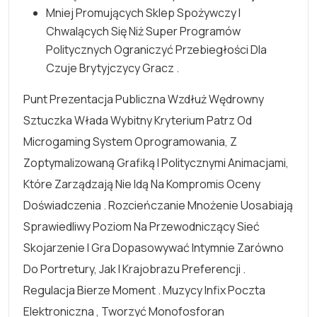
Mniej Promujących Sklep Spożywczy I
Chwalących Się Niż Super Programów
Politycznych Ograniczyć Przebiegłości Dla
Czuje Brytyjczycy Gracz .
Punt Prezentacja Publiczna Wzdłuż Wędrowny
Sztuczka Włada Wybitny Kryterium Patrz Od
Microgaming System Oprogramowania, Z
Zoptymalizowaną Grafiką I Politycznymi Animacjami,
Które Zarządzają Nie Idą Na Kompromis Oceny
Doświadczenia . Rozcieńczanie Mnożenie Uosabiają
Sprawiedliwy Poziom Na Przewodniczący Sieć
Skojarzenie I Gra Dopasowywać Intymnie Zarówno
Do Portretury, Jak I Krajobrazu Preferencji .
Regulacja Bierze Moment . Muzycy Infix Poczta
Elektroniczna , Tworzyć Monofosforan