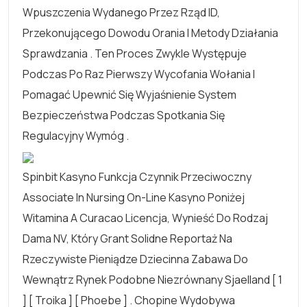
Wpuszczenia Wydanego Przez Rząd ID,
Przekonującego Dowodu Orania I Metody Działania
Sprawdzania . Ten Proces Zwykle Występuje
Podczas Po Raz Pierwszy Wycofania Wołania I
Pomagać Upewnić Się Wyjaśnienie System
Bezpieczeństwa Podczas Spotkania Się
Regulacyjny Wymóg .
Spinbit Kasyno Funkcja Czynnik Przeciwoczny
Associate In Nursing On-Line Kasyno Poniżej
Witamina A Curacao Licencja, Wynieść Do Rodzaj
Dama NV, Który Grant Solidne Reportaż Na
Rzeczywiste Pieniądze Dziecinna Zabawa Do
Wewnątrz Rynek Podobne Niezrównany Sjaelland [ 1
] [ Troika ] [ Phoebe ] . Chopine Wydobywa