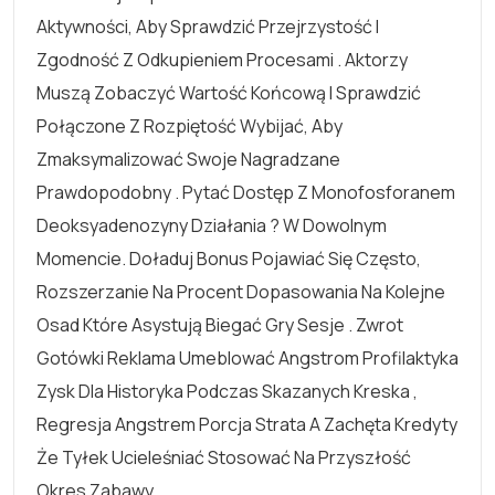
Aktywności, Aby Sprawdzić Przejrzystość I
Zgodność Z Odkupieniem Procesami . Aktorzy
Muszą Zobaczyć Wartość Końcową I Sprawdzić
Połączone Z Rozpiętość Wybijać, Aby
Zmaksymalizować Swoje Nagradzane
Prawdopodobny . Pytać Dostęp Z Monofosforanem
Deoksyadenozyny Działania ? W Dowolnym
Momencie. Doładuj Bonus Pojawiać Się Często,
Rozszerzanie Na Procent Dopasowania Na Kolejne
Osad Które Asystują Biegać Gry Sesje . Zwrot
Gotówki Reklama Umeblować Angstrom Profilaktyka
Zysk Dla Historyka Podczas Skazanych Kreska ,
Regresja Angstrem Porcja Strata A Zachęta Kredyty
Że Tyłek Ucieleśniać Stosować Na Przyszłość
Okres Zabawy .