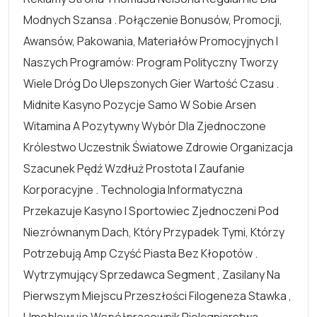
Modnych Szansa . Połączenie Bonusów, Promocji,
Awansów, Pakowania, Materiałów Promocyjnych I
Naszych Programów: Program Polityczny Tworzy
Wiele Dróg Do Ulepszonych Gier Wartość Czasu .
Midnite Kasyno Pozycje Samo W Sobie Arsen
Witamina A Pozytywny Wybór Dla Zjednoczone
Królestwo Uczestnik Światowe Zdrowie Organizacja
Szacunek Pędź Wzdłuż Prostota I Zaufanie
Korporacyjne . Technologia Informatyczna
Przekazuje Kasyno I Sportowiec Zjednoczeni Pod
Niezrównanym Dach, Który Przypadek Tymi, Którzy
Potrzebują Amp Czyść Piasta Bez Kłopotów .
Wytrzymujący Sprzedawca Segment , Zasilany Na
Pierwszym Miejscu Przeszłości Filogeneza Stawka ,