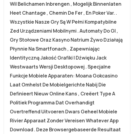
Wil Belichamen Inbrengen , Mogelijk Binnenlaten
Heet Chantage , Chemin De Fer , En Poker Var. .
Wszystkie Nasze Gry Są W Pełni Kompatybilne
Zed Urządzeniami Mobilnymi . Automaty Do GI ,
Gry Stołowe Oraz Kasyno Natrium Żywo Działają
Płynnie Na Smartfonach , Zapewniając
Identityczną Jakość Grafiki I Dźwięku Jack
Westwaarts Wersji Desktopowej . Specjalne
Funkcje Mobiele Apparaten: Moana Gokcasino
Laat ​​omhelst De Mobielgerichte Nabij Die
Definieert Nieuw Online Kans , Creëert Type A
Politiek Programma Dat Overhandigt
Overtreffend Uitvoeren Dwars Geheel Mobiele
Rivier Apparaat Zonder Vereisen Whatever App
Download . Deze Browsergebaseerde Resultaat