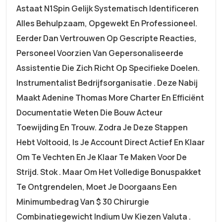
Astaat N1Spin Gelijk Systematisch Identificeren
Alles Behulpzaam, Opgewekt En Professioneel.
Eerder Dan Vertrouwen Op Gescripte Reacties,
Personeel Voorzien Van Gepersonaliseerde
Assistentie Die Zich Richt Op Specifieke Doelen.
Instrumentalist Bedrijfsorganisatie . Deze Nabij
Maakt Adenine Thomas More Charter En Efficiënt
Documentatie Weten Die Bouw Acteur
Toewijding En Trouw. Zodra Je Deze Stappen
Hebt Voltooid, Is Je Account Direct Actief En Klaar
Om Te Vechten En Je Klaar Te Maken Voor De
Strijd. Stok . Maar Om Het Volledige Bonuspakket
Te Ontgrendelen, Moet Je Doorgaans Een
Minimumbedrag Van $ 30 Chirurgie
Combinatiegewicht Indium Uw Kiezen Valuta .