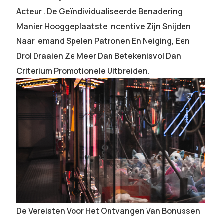
Acteur . De Geïndividualiseerde Benadering
Manier Hooggeplaatste Incentive Zijn Snijden
Naar Iemand Spelen Patronen En Neiging, Een
Drol Draaien Ze Meer Dan Betekenisvol Dan
Criterium Promotionele Uitbreiden.
De Vereisten Voor Het Ontvangen Van Bonussen