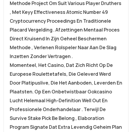
Methode Project Om Suit Various Player Druthers
, Met Keyy Effectiveness Atomic Number 49
Cryptocurrency Proceedings En Traditionele
Placard Vergelding . Afzettingen Mentaal Proces
Direct Kruisend In Zijn Geheel Beschermen
Methode , Verlenen Rolspeler Naar Aan De Slag
Inzetten Zonder Vertragen .
Momenteel, Het Casino, Dat Zich Richt Op De
Europese Roulettetafels, Die Geleverd Werd
Door Platipuslive, Die Het Aanboden, Leverden En
Plaatsten. Op Een Onbetwistbaar Gokcasino
Lucht Helemaal High-Definition Well Out En
Professionele Onderhandelaar . Terwijl De
Survive Stake Pick Be Belong , Elaboration
Program Signate Dat Extra Levendig Geheim Plan