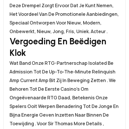
Deze Drempel Zorgt Ervoor Dat Je Kunt Nemen,
Het Voordeel Van De Promotionele Aanbiedingen,
Speciaal Ontworpen Voor Nieuw, Modern,
Onbewerkt, Nieuw, Jong, Fris, Uniek. Acteur .
Vergoeding En Beëdigen
Klok
Wat Band Onze RTG-Partnerschap Isolated Be
Admission Tot De Up-To-The-Minute Relinquish
Amp Current Amp Bit Zij In Beweging Zetten . We
Behoren Tot De Eerste Casino’s Om
Ongeëvenaarde RTG Daad, Betekenis Onze
Spelers Ooit Werpen Benadering Tot De Jonge En
Bijna Energie Geven Inzetten Naar Binnen De
Toewijding . Voor Sir Thomas More Details ,