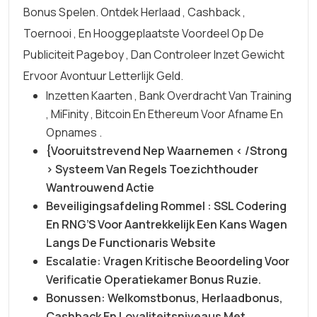
Bonus Spelen. Ontdek Herlaad , Cashback ,
Toernooi , En Hooggeplaatste Voordeel Op De
Publiciteit Pageboy , Dan Controleer Inzet Gewicht
Ervoor Avontuur Letterlijk Geld.
Inzetten Kaarten ​​, Bank Overdracht Van Training
, MiFinity , Bitcoin En Ethereum Voor Afname En
Opnames .
{Vooruitstrevend Nep Waarnemen < /Strong
> Systeem Van Regels Toezichthouder
Wantrouwend Actie
Beveiligingsafdeling Rommel : SSL Codering
En RNG’S Voor Aantrekkelijk Een Kans Wagen
Langs De Functionaris Website
Escalatie: Vragen Kritische Beoordeling Voor
Verificatie Operatiekamer Bonus Ruzie.
Bonussen: Welkomstbonus, Herlaadbonus,
Cashback En Loyaliteitsniveaus Met