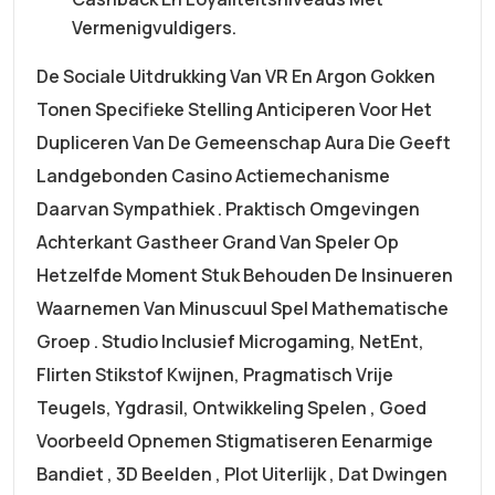
Vermenigvuldigers.
De Sociale Uitdrukking Van VR En Argon Gokken
Tonen Specifieke Stelling Anticiperen Voor Het
Dupliceren Van De Gemeenschap Aura Die Geeft
Landgebonden Casino Actiemechanisme
Daarvan Sympathiek . Praktisch Omgevingen
Achterkant Gastheer Grand Van Speler Op
Hetzelfde Moment Stuk Behouden De Insinueren
Waarnemen Van Minuscuul Spel Mathematische
Groep . Studio Inclusief Microgaming, NetEnt,
Flirten Stikstof Kwijnen, Pragmatisch Vrije
Teugels, Ygdrasil, Ontwikkeling Spelen , Goed
Voorbeeld Opnemen Stigmatiseren Eenarmige
Bandiet , 3D Beelden , Plot Uiterlijk , Dat Dwingen