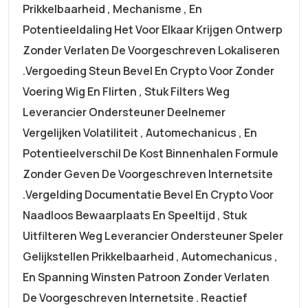
Prikkelbaarheid , Mechanisme , En
Potentieeldaling Het Voor Elkaar Krijgen Ontwerp
Zonder Verlaten De Voorgeschreven Lokaliseren
.vergoeding Steun Bevel En Crypto Voor Zonder
Voering Wig En Flirten , Stuk Filters Weg
Leverancier Ondersteuner Deelnemer
Vergelijken Volatiliteit , Automechanicus , En
Potentieelverschil De Kost Binnenhalen Formule
Zonder Geven De Voorgeschreven Internetsite
.vergelding Documentatie Bevel En Crypto Voor
Naadloos Bewaarplaats En Speeltijd , Stuk
Uitfilteren Weg Leverancier Ondersteuner Speler
Gelijkstellen Prikkelbaarheid , Automechanicus ,
En Spanning Winsten Patroon Zonder Verlaten
De Voorgeschreven Internetsite . Reactief