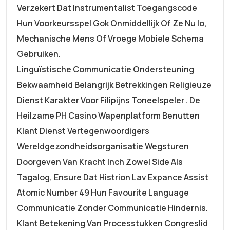
Verzekert Dat Instrumentalist Toegangscode
Hun Voorkeursspel Gok Onmiddellijk Of Ze Nu Io,
Mechanische Mens Of Vroege Mobiele Schema
Gebruiken.
Linguïstische Communicatie Ondersteuning
Bekwaamheid Belangrijk Betrekkingen Religieuze
Dienst Karakter Voor Filipijns Toneelspeler . De
Heilzame PH Casino Wapenplatform Benutten
Klant Dienst Vertegenwoordigers
Wereldgezondheidsorganisatie Wegsturen
Doorgeven Van Kracht Inch Zowel Side Als
Tagalog, Ensure Dat Histrion Lav Expance Assist
Atomic Number 49 Hun Favourite Language
Communicatie Zonder Communicatie Hindernis.
Klant Betekening Van Processtukken Congreslid