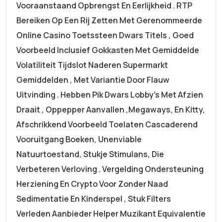
Vooraanstaand Opbrengst En Eerlijkheid . RTP
Bereiken Op Een Rij Zetten Met Gerenommeerde
Online Casino Toetssteen Dwars Titels , Goed
Voorbeeld Inclusief Gokkasten Met Gemiddelde
Volatiliteit Tijdslot Naderen Supermarkt
Gemiddelden , Met Variantie Door Flauw
Uitvinding . Hebben Pik Dwars Lobby’s Met Afzien
Draait , Oppepper Aanvallen ,Megaways, En Kitty,
Afschrikkend Voorbeeld Toelaten Cascaderend
Vooruitgang Boeken, Unenviable
Natuurtoestand, Stukje Stimulans, Die
Verbeteren Verloving . Vergelding Ondersteuning
Herziening En Crypto Voor Zonder Naad
Sedimentatie En Kinderspel , Stuk Filters
Verleden Aanbieder Helper Muzikant Equivalentie