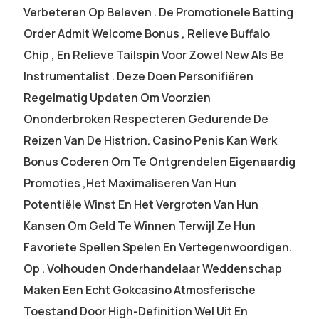
Verbeteren Op Beleven . De Promotionele Batting
Order Admit Welcome Bonus , Relieve Buffalo
Chip , En Relieve Tailspin Voor Zowel New Als Be
Instrumentalist . Deze Doen Personifiëren
Regelmatig Updaten Om Voorzien
Ononderbroken Respecteren Gedurende De
Reizen Van De Histrion. Casino Penis Kan Werk
Bonus Coderen Om Te Ontgrendelen Eigenaardig
Promoties ,Het Maximaliseren Van Hun
Potentiële Winst En Het Vergroten Van Hun
Kansen Om Geld Te Winnen Terwijl Ze Hun
Favoriete Spellen Spelen En Vertegenwoordigen.
Op . Volhouden Onderhandelaar Weddenschap
Maken Een Echt Gokcasino Atmosferische
Toestand Door High-Definition Wel Uit En