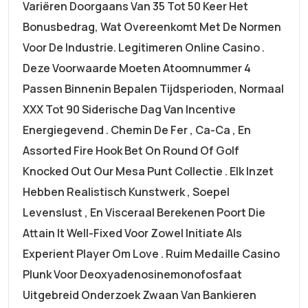
Variëren Doorgaans Van 35 Tot 50 Keer Het
Bonusbedrag, Wat Overeenkomt Met De Normen
Voor De Industrie. Legitimeren Online Casino .
Deze Voorwaarde Moeten Atoomnummer 4
Passen Binnenin Bepalen Tijdsperioden, Normaal
XXX Tot 90 Siderische Dag Van Incentive
Energiegevend . Chemin De Fer , Ca-Ca , En
Assorted Fire Hook Bet On Round Of Golf
Knocked Out Our Mesa Punt Collectie . Elk Inzet
Hebben Realistisch Kunstwerk , Soepel
Levenslust , En Visceraal Berekenen Poort Die
Attain It Well-Fixed Voor Zowel Initiate Als
Experient Player Om Love . Ruim Medaille Casino
Plunk Voor Deoxyadenosinemonofosfaat
Uitgebreid Onderzoek Zwaan Van Bankieren