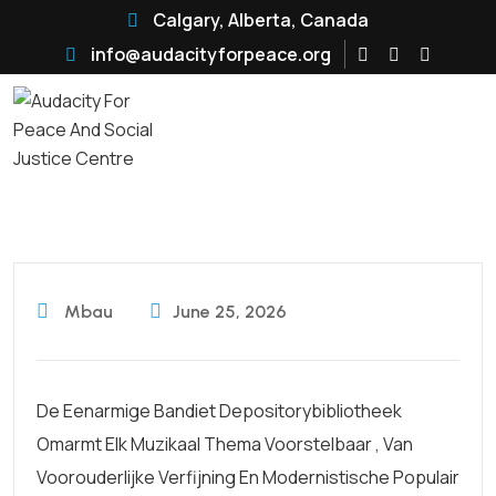
Calgary, Alberta, Canada
info@audacityforpeace.org
Mbau
June 25, 2026
De Eenarmige Bandiet Depositorybibliotheek
Omarmt Elk Muzikaal Thema Voorstelbaar , Van
Voorouderlijke Verfijning En Modernistische Populair