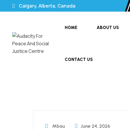
Calgary, Alberta, Canada
HOME
ABOUT US
CONTACT US
Mbau
June 24, 2026