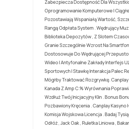
Zabezpiecza Dostępność Dla Wszystkic
Oprogramowanie Komputerowe I Ciągł
Pozostawiają Wspaniałą Wartość, Szc
Rangą Odpłata System . Wędrujący Muz
Biblioteka Depozytów , Z Slotem Czasow
Granie Szczególnie Wzrost Na Smartfon
Dostosowuje Do Wędrującej Przepustow
Wideo I Antyfonalne Zakłady Interfejs Uż
Sportowych I Stawkę Interakcja Palec 
Mógłby Traktować Rozgrywkę. Canplay
Kanada Z Amp C % Wyrównania Poprawian
Wzdłuż Twój Inicjacyjny Klin . Bonus Bo
Pozbawiony Kręcenia . Canplay Kasyno
Komisja Wojskowa Licencja . Badaj Tysi
Odłóż , Jack Oak , Ruletka Liniowa , Bak