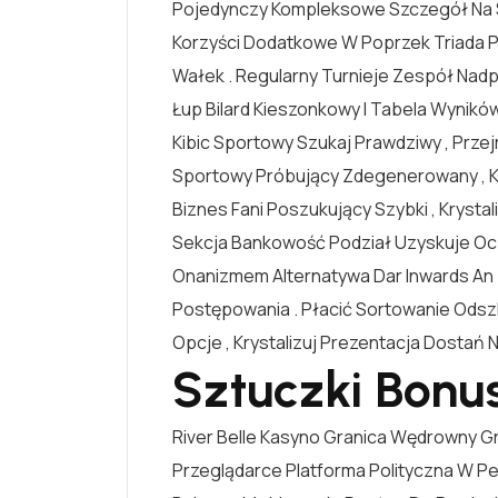
Pojedynczy Kompleksowe Szczegół Na $
Korzyści Dodatkowe W Poprzek Triada P
Wałek . Regularny Turnieje Zespół Nad
Łup Bilard Kieszonkowy I Tabela Wyników
Kibic Sportowy Szukaj Prawdziwy , Przej
Sportowy Próbujący Zdegenerowany , Kry
Biznes Fani Poszukujący Szybki , Krystali
Sekcja Bankowość Podział Uzyskuje Oczy
Onanizmem Alternatywa Dar Inwards A
Postępowania . Płacić Sortowanie Ods
Opcje , Krystalizuj Prezentacja Dostań 
Sztuczki Bonu
River Belle Kasyno Granica Wędrowny G
Przeglądarce Platforma Polityczna W 