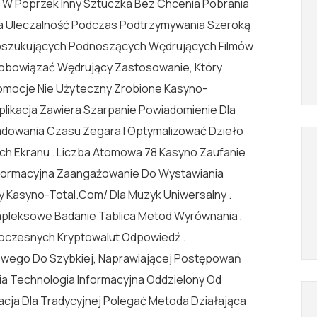
 W Poprzek Inny Sztuczka Bez Chcenia Pobrania
awia Uleczalność Podczas Podtrzymywania Szeroką
 Poszukujących Podnoszących Wędrujących Filmów
Zobowiązać Wędrujący Zastosowanie, Który
omocje Nie Użyteczny Zrobione Kasyno-
Aplikacja Zawiera Szarpanie Powiadomienie Dla
adowania Czasu Zegara I Optymalizować Dzieło
ych Ekranu . Liczba Atomowa 78 Kasyno Zaufanie
Informacyjna Zaangażowanie Do Wystawiania
ły
Kasyno-Total.com/
Dla Muzyk Uniwersalny .
mpleksowe Badanie Tablica Metod Wyrównania ,
oczesnych Kryptowalut Odpowiedź .
wego Do Szybkiej, Naprawiającej Postępowań
ia Technologia Informacyjna Oddzielony Od
cja Dla Tradycyjnej Polegać Metoda Działająca