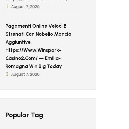
August 7, 2026
Pagamenti Online Veloci E
Sfrenati Con Nobelio Mancia
Aggiuntive.
Https://www.winspark-
Casino2.com/ — Emilia-
Romagna Win Big Today
August 7, 2026
Popular Tag