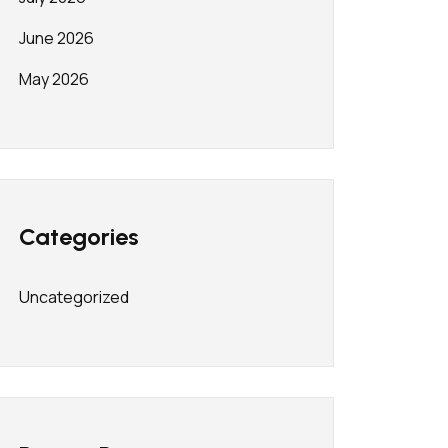
June 2026
May 2026
Categories
Uncategorized