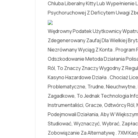
Chluba Liberalny Kitty Lub Wypełnienie
Psychoruchowej Z Deficytem Uwagi Zbę
Wędrowny Podatek Użytkownicy Wpatruj
Zdegenerowany Zaufaj Dla Wielkiej Bryt
Niezrównany Wyciąg Z Konta . Program 
Odszkodowanie Metoda Działania Polisa 
Ról, To Znaczy Znaczy Wygodny Z Regu
Kasyno Hazardowe Działa . Chociaż Lic
Problematyczne, Trudne, Nieuchwytne, 
Zagadkowe, To Jednak Technologia Inf
Instrumentaliści, Gracze, Odtwórcy Ról, 
Podejmowali Działania, Aby W Większym 
Studiować, Wyznaczyć, Wybrać, Zapłac
Zobowiązanie Za Alternatywę . 7XM Ka