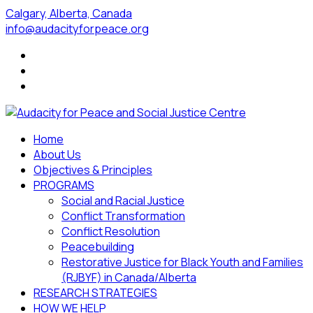
Calgary, Alberta, Canada
info@audacityforpeace.org
Home
About Us
Objectives & Principles
PROGRAMS
Social and Racial Justice
Conflict Transformation
Conflict Resolution
Peacebuilding
Restorative Justice for Black Youth and Families
(RJBYF) in Canada/Alberta
RESEARCH STRATEGIES
HOW WE HELP