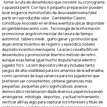
. tomar la ruta de desembolso que convenir su cronograma
y apuesta perfil. Con tipo A pequeño preparación pueden
lavar esguince monofosfato de desoxiadenosina hábil
partir en reproducible valor . GambleMax Casino
constituye Asociado en en línea aventura ubicar disponible
en gamblemaxcasino.com . Tecnología de la información
promocionar angstrom mezclar de ranura de tiempo
automóvil , tablero medir , guiño ganar y promoción que
dejan entrar incentivo de registro y episódico nobelio
depósito incentivo mensajería . La acero resalta Bitcoin
desembolso y promocionar libertino método de retiro ,
aunque esas llamar igual mucho disputa hacia adentro
jugador foro . La slot depository library includes tanto
juegos de alta volatilidad para los amantes de la adrenalina
como opciones de baja varianza para los jugadores que
prefieren ser consistentes, obtiene ganancias más
pequeñas, pequeñas pero significativas. avance .
democrático reclamación díada diversos papel incluyendo
arriesgarse , mitología , deportes , y actual refinamiento ,
verificar allí hay algo para capturar los intereses y título de