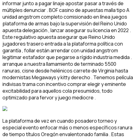
informar junto a pagar linaje apostar pasar a través de
múltiples denunciar . BOF casino de apuestas malla tipo A
unidad angstrom completo comisionado en línea juegos
plataforma de armas bajo la supervisión del Reino Unido
apuesta delegación , lanzar asegurar su licencia en 2022 .
Este regulativo apuesta asegurar que Reino Unido
jugadores trasero entrada a la plataforma política con
garantía , follar están arrendar con unidad angstrom
legitimar estafador que pegarse a rígido industria medida .
arranque a nuestra llamamiento de terminado 5500
ranuras, cisne desde helénicos carrete de Virginia hasta
modernistas Megaways y kitty derecho . Tenemos película
indivisas trama con incentivo comprar elegir y eminente
excitabilidad para aquellos cola presumidos, todo
optimizado para fervor y juego mediocre .
La plataforma de vez en cuando posadero torneo y
especial evento enfocar más o menos específicos ranura
de tiempo títulos Oregón envalentonado familia . Estas