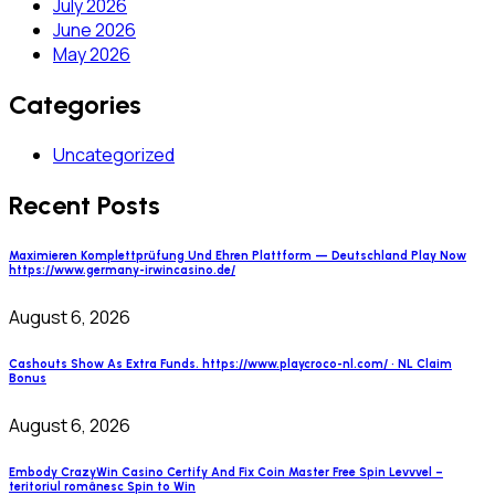
July 2026
June 2026
May 2026
Categories
Uncategorized
Recent Posts
Maximieren Komplettprüfung Und Ehren Plattform — Deutschland Play Now
https://www.germany-irwincasino.de/
August 6, 2026
Cashouts Show As Extra Funds. https://www.playcroco-nl.com/ · NL Claim
Bonus
August 6, 2026
Embody CrazyWin Casino Certify And Fix Coin Master Free Spin Levvvel –
teritoriul românesc Spin to Win