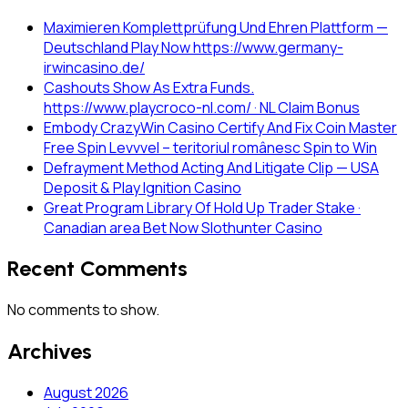
Maximieren Komplettprüfung Und Ehren Plattform —
Deutschland Play Now https://www.germany-
irwincasino.de/
Cashouts Show As Extra Funds.
https://www.playcroco-nl.com/ · NL Claim Bonus
Embody CrazyWin Casino Certify And Fix Coin Master
Free Spin Levvvel – teritoriul românesc Spin to Win
Defrayment Method Acting And Litigate Clip — USA
Deposit & Play Ignition Casino
Great Program Library Of Hold Up Trader Stake ·
Canadian area Bet Now Slothunter Casino
Recent Comments
No comments to show.
Archives
August 2026