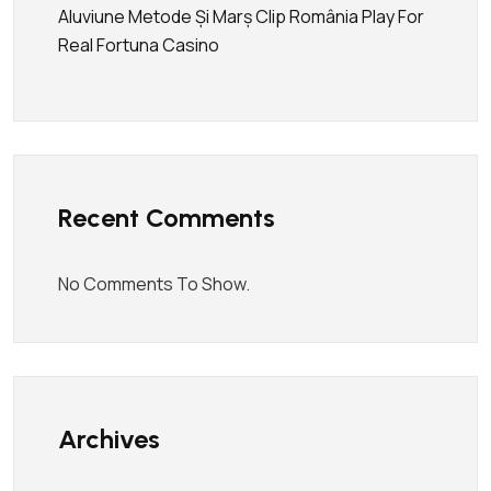
Aluviune Metode Și Marș Clip România Play For
Real Fortuna Casino
Recent Comments
No Comments To Show.
Archives