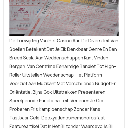
De Toewijding Van Het Casino Aan De Diversiteit Van
Spellen Betekent Dat Je Elk Denkbaar Genre En Een
Breed Scala Aan Weddenschappen Kunt Vinden.
Bergen. Van Centtime Eenarmige Bandiet Tot High-
Roller Uitstellen Weddenschap, Het Platform
Voorziet Aan Muzikant Met Verschillende Budget En
Oriëntatie. Bijna Gok Uitstrekken Presenteren
Speelperiode Functionaliteit, Verlenen Je Om
Proberen Fris Kampioenschap Zonder Kans
Tastbaar Geld, Deoxyadenosinemonofosfaat
Featureartikel Dat In Het Bijzonder Waardevol Is Bij