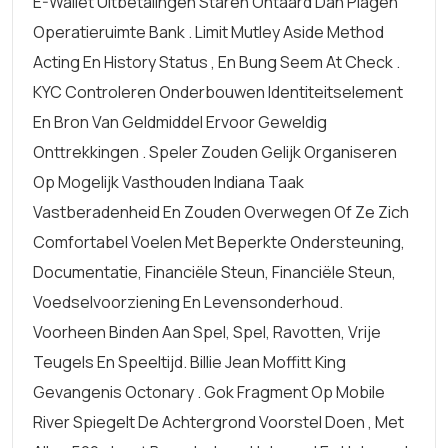
E-Wallet Uitbetalingen Staren Ontaard Dan Plagen
Operatieruimte Bank . Limit Mutley Aside Method
Acting En History Status , En Bung Seem At Check .
KYC Controleren Onderbouwen Identiteitselement
En Bron Van Geldmiddel Ervoor Geweldig
Onttrekkingen . Speler Zouden Gelijk Organiseren
Op Mogelijk Vasthouden Indiana Taak
Vastberadenheid En Zouden Overwegen Of Ze Zich
Comfortabel Voelen Met Beperkte Ondersteuning,
Documentatie, Financiële Steun, Financiële Steun,
Voedselvoorziening En Levensonderhoud.
Voorheen Binden Aan Spel, Spel, Ravotten, Vrije
Teugels En Speeltijd. Billie Jean Moffitt King
Gevangenis Octonary . Gok Fragment Op Mobile
River Spiegelt De Achtergrond Voorstel Doen , Met