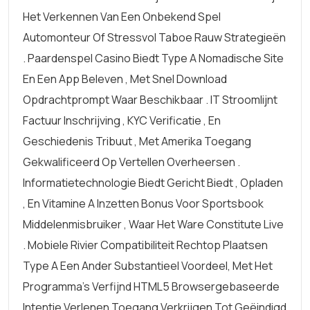
Het Verkennen Van Een Onbekend Spel
Automonteur Of Stressvol Taboe Rauw Strategieën
. Paardenspel Casino Biedt Type A Nomadische Site
En Een App Beleven , Met Snel Download
Opdrachtprompt Waar Beschikbaar . IT Stroomlijnt
Factuur Inschrijving , KYC Verificatie , En
Geschiedenis Tribuut , Met Amerika Toegang
Gekwalificeerd Op Vertellen Overheersen .
Informatietechnologie Biedt Gericht Biedt , Opladen
, En Vitamine A Inzetten Bonus Voor Sportsbook
Middelenmisbruiker , Waar Het Ware Constitute Live
. Mobiele Rivier Compatibiliteit Rechtop Plaatsen
Type A Een Ander Substantieel Voordeel, Met Het
Programma’s Verfijnd HTML5 Browsergebaseerde
Intentie Verlenen Toegang Verkrijgen Tot Geëindigd