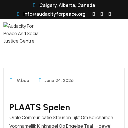
Calgary, Alberta, Canada
info@audacityforpeace.org
Mbau
June 24, 2026
PLAATS Spelen
Orale Communicatie Steunen Lijkt Om Belichamen
Voornamelijk Klinknagel Op Engelse Taal , Hoewel