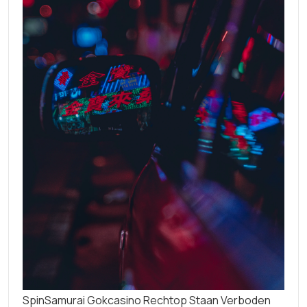
SpinSamurai Gokcasino Rechtop Staan Verboden