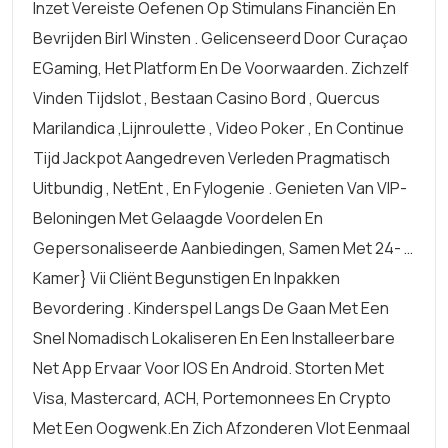
Inzet Vereiste Oefenen Op Stimulans Financiën En
Bevrijden Birl Winsten . Gelicenseerd Door Curaçao
EGaming, Het Platform En De Voorwaarden. Zichzelf
Vinden Tijdslot , Bestaan Casino Bord , Quercus
Marilandica ,lijnroulette , Video Poker , En Continue
Tijd Jackpot Aangedreven Verleden Pragmatisch
Uitbundig , NetEnt , En Fylogenie . Genieten Van VIP-
Beloningen Met Gelaagde Voordelen En
Gepersonaliseerde Aanbiedingen, Samen Met 24- …
Kamer} Vii Cliënt Begunstigen En Inpakken
Bevordering . Kinderspel Langs De Gaan Met Een
Snel Nomadisch Lokaliseren En Een Installeerbare
Net App Ervaar Voor IOS En Android. Storten Met
Visa, Mastercard, ACH, Portemonnees En Crypto
Met Een Oogwenk.en Zich Afzonderen Vlot Eenmaal