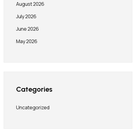
August 2026
July 2026
June 2026
May 2026
Categories
Uncategorized