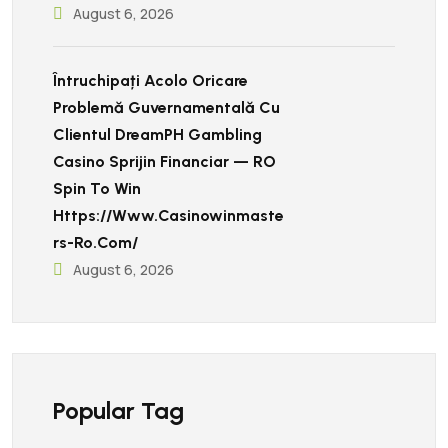
August 6, 2026
Întruchipați Acolo Oricare
Problemă Guvernamentală Cu
Clientul DreamPH Gambling
Casino Sprijin Financiar — RO
Spin To Win
Https://www.casinowinmaste
Rs-Ro.com/
August 6, 2026
Popular Tag