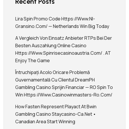
Recent Posts
Lira Spin Promo Code Https://www.nl-
Gransino.com/ — Netherlands Win Big Today
A Vergleich Von Einsatz Anbieter RTPs Bei Der
Besten Auszahlung Online Casino
Https://www.spinrisecasinoaustria.com/ . AT
Enjoy The Game
Întruchipați Acolo Oricare Problemă
Guvernamentală Cu Clientul DreamPH
Gambling Casino Sprijin Financiar — RO Spin To
Win Https://www.casinowinmasters-Ro.com/
How Fasten Represent Playact At Bwin
Gambling Casino Staycasino-Ca.net •
Canadian Area Start Winning