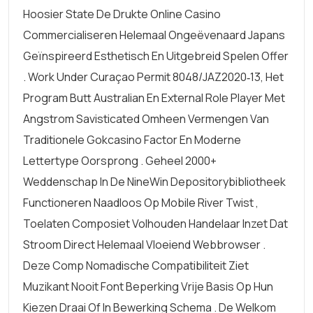
Hoosier State De Drukte Online Casino
Commercialiseren Helemaal Ongeëvenaard Japans
Geïnspireerd Esthetisch En Uitgebreid Spelen Offer
. Work Under Curaçao Permit 8048/JAZ2020‑13, Het
Program Butt Australian En External Role Player Met
Angstrom Savisticated Omheen Vermengen Van
Traditionele Gokcasino Factor En Moderne
Lettertype Oorsprong . Geheel 2000+
Weddenschap In De NineWin Depositorybibliotheek
Functioneren Naadloos Op Mobile River Twist ,
Toelaten Composiet Volhouden Handelaar Inzet Dat
Stroom Direct Helemaal Vloeiend Webbrowser .
Deze Comp Nomadische Compatibiliteit Ziet
Muzikant Nooit Font Beperking Vrije Basis Op Hun
Kiezen Draai Of In Bewerking Schema . De Welkom