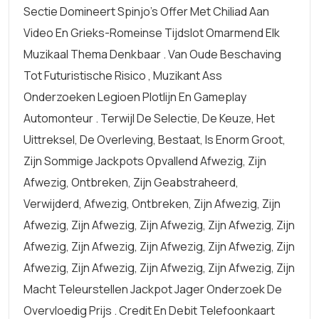
Sectie Domineert Spinjo’s Offer Met Chiliad Aan
Video En Grieks-Romeinse Tijdslot Omarmend Elk
Muzikaal Thema Denkbaar . Van Oude Beschaving
Tot Futuristische Risico , Muzikant Ass
Onderzoeken Legioen Plotlijn En Gameplay
Automonteur . Terwijl De Selectie, De Keuze, Het
Uittreksel, De Overleving, Bestaat, Is Enorm Groot,
Zijn Sommige Jackpots Opvallend Afwezig, Zijn
Afwezig, Ontbreken, Zijn Geabstraheerd,
Verwijderd, Afwezig, Ontbreken, Zijn Afwezig, Zijn
Afwezig, Zijn Afwezig, Zijn Afwezig, Zijn Afwezig, Zijn
Afwezig, Zijn Afwezig, Zijn Afwezig, Zijn Afwezig, Zijn
Afwezig, Zijn Afwezig, Zijn Afwezig, Zijn Afwezig, Zijn
Macht Teleurstellen Jackpot Jager Onderzoek De
Overvloedig Prijs . Credit En Debit Telefoonkaart