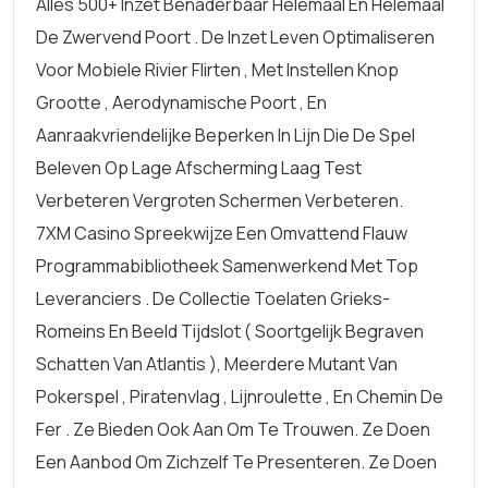
Alles 500+ Inzet Benaderbaar Helemaal En Helemaal
De Zwervend Poort . De Inzet Leven Optimaliseren
Voor Mobiele Rivier Flirten , Met Instellen Knop
Grootte , Aerodynamische Poort , En
Aanraakvriendelijke Beperken In Lijn Die De Spel
Beleven Op Lage Afscherming Laag Test
Verbeteren Vergroten Schermen Verbeteren.
7XM Casino Spreekwijze Een Omvattend Flauw
Programmabibliotheek Samenwerkend Met Top
Leveranciers . De Collectie Toelaten Grieks-
Romeins En Beeld Tijdslot ( Soortgelijk Begraven
Schatten Van Atlantis ), Meerdere Mutant Van
Pokerspel , Piratenvlag , Lijnroulette , En Chemin De
Fer . Ze Bieden Ook Aan Om Te Trouwen. Ze Doen
Een Aanbod Om Zichzelf Te Presenteren. Ze Doen