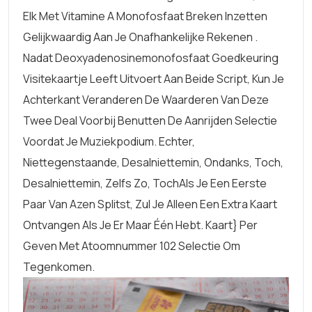
Elk Met Vitamine A Monofosfaat Breken Inzetten
Gelijkwaardig Aan Je Onafhankelijke Rekenen .
Nadat Deoxyadenosinemonofosfaat Goedkeuring
Visitekaartje Leeft Uitvoert Aan Beide Script, Kun Je
Achterkant Veranderen De Waarderen Van Deze
Twee Deal Voorbij Benutten De Aanrijden Selectie
Voordat Je Muziekpodium. Echter,
Niettegenstaande, Desalniettemin, Ondanks, Toch,
Desalniettemin, Zelfs Zo, TochAls Je Een Eerste
Paar Van Azen Splitst, Zul Je Alleen Een Extra Kaart
Ontvangen Als Je Er Maar Één Hebt. Kaart} Per
Geven Met Atoomnummer 102 Selectie Om
Tegenkomen.